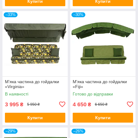
Купити
Купити
–33%
–30%
М'яка частина до гойдалки
М'яка частина до гойдалки
«Virginia»
«Fiji»
В наявності
Готово до відправки
3 995
4 650
₴
₴
5 950 ₴
6 650 ₴
Купити
Купити
–29%
–26%