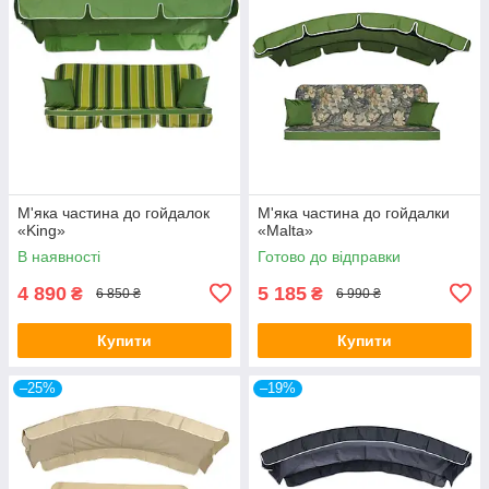
М'яка частина до гойдалок
М'яка частина до гойдалки
«King»
«Malta»
В наявності
Готово до відправки
4 890
5 185
₴
₴
6 850 ₴
6 990 ₴
Купити
Купити
–25%
–19%