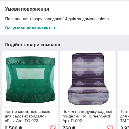
Умови повернення
Повернення товару впродовж 14 днів за домовленістю
Всі умови повернення
Подібні товари компанії
Тент із москітною сіткою
Чохол на подушку садової
Тент
для садових гойдалок
гойдалки ТМ "GreenGard"
для 
«Ріо» Арт. ТС-023
Арт. П-002
ТМ "
ТС-
2 500
760
3 9
₴
₴