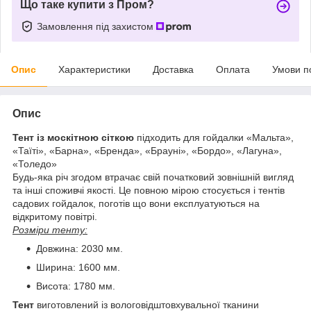
Що таке купити з Пром?
Замовлення під захистом
Опис
Характеристики
Доставка
Оплата
Умови п
Опис
Тент із москітною сіткою
підходить для гойдалки «Мальта»,
«Таїті», «Барна», «Бренда», «Брауні», «Бордо», «Лагуна»,
«Толедо»
Будь-яка річ згодом втрачає свій початковий зовнішній вигляд
та інші споживчі якості. Це повною мірою стосується і тентів
садових гойдалок, поготів що вони експлуатуються на
відкритому повітрі.
Розміри тенту:
Довжина: 2030 мм.
Ширина: 1600 мм.
Висота: 1780 мм.
Тент
виготовлений із вологовідштовхувальної тканини