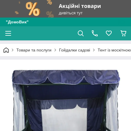
"ДомоВик"
Товари та послуги
Гойдалки садові
Тент із москітно