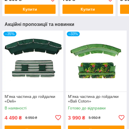
Купити
Купити
Акційні пропозиції та новинки
–35%
–33%
М'яка частина до гойдалки
М'яка частина до гойдалки
«Deli»
«Bali Coton»
В наявності
Готово до відправки
4 490
3 990
₴
₴
6 950 ₴
5 950 ₴