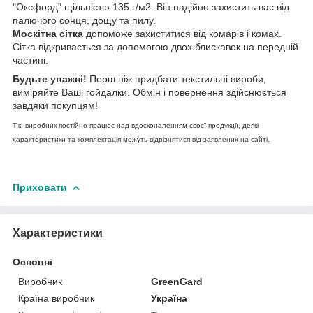
"Оксфорд" щільністю 135 г/м2. Він надійно захистить вас від
палючого сонця, дощу та пилу.
Москітна сітка
допоможе захиститися від комарів і комах.
Сітка відкривається за допомогою двох блискавок на передній
частині.
Будьте уважні!
Перш ніж придбати текстильні вироби,
виміряйте Ваші гойдалки. Обмін і повернення здійснюється
завдяки покупцям!
Т.к. виробник постійно працює над вдосконаленням своєї продукції, деякі
характеристики та комплектація можуть відрізнятися від заявлених на сайті.
Приховати
Характеристики
Основні
Виробник
GreenGard
Країна виробник
Україна