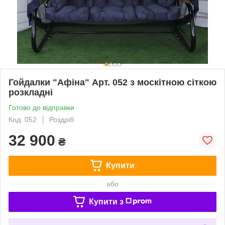
Гойдалки "Афіна" Арт. 052 з москітною сіткою
розкладні
Готово до відправки
Код: 052
Роздріб
32 900
₴
Купити
або
Купити з