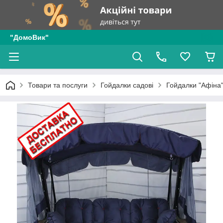
"ДомоВик"
Товари та послуги
Гойдалки садові
Гойдалки "Афіна"