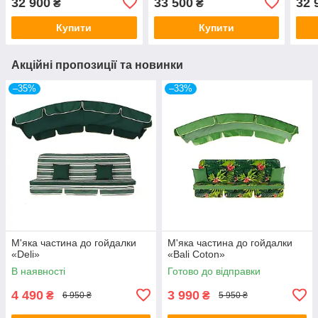
32 900
33 500
32 
₴
₴
Купити
Купити
Акційні пропозиції та новинки
–35%
–33%
М'яка частина до гойдалки
М'яка частина до гойдалки
«Deli»
«Bali Coton»
В наявності
Готово до відправки
4 490
3 990
₴
₴
6 950 ₴
5 950 ₴