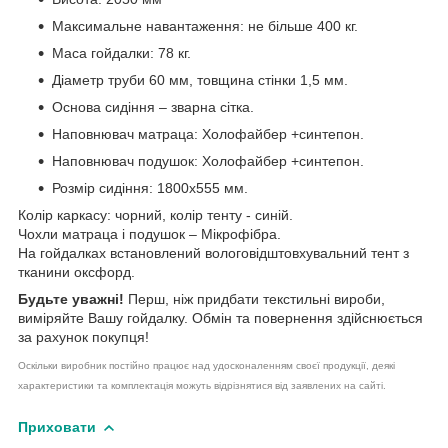
Максимальне навантаження: не більше 400 кг.
Маса гойдалки: 78 кг.
Діаметр труби 60 мм, товщина стінки 1,5 мм.
Основа сидіння – зварна сітка.
Наповнювач матраца: Холофайбер +синтепон.
Наповнювач подушок: Холофайбер +синтепон.
Розмір сидіння: 1800х555 мм.
Колір каркасу: чорний, колір тенту - синій.
Чохли матраца і подушок –
Мікрофібра.
На гойдалках встановлений вологовідштовхувальний тент з
тканини оксфорд.
Будьте уважні!
Перш, ніж придбати текстильні вироби,
виміряйте Вашу гойдалку. Обмін та повернення здійснюється
за рахунок покупця!
Оскільки виробник постійно працює над удосконаленням своєї продукції, деякі
характеристики та комплектація можуть відрізнятися від заявлених на сайті.
Приховати