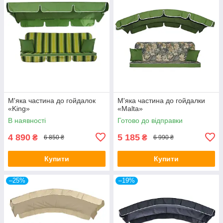
М'яка частина до гойдалок
М'яка частина до гойдалки
«King»
«Malta»
В наявності
Готово до відправки
4 890
5 185
₴
₴
6 850 ₴
6 990 ₴
Купити
Купити
–25%
–19%