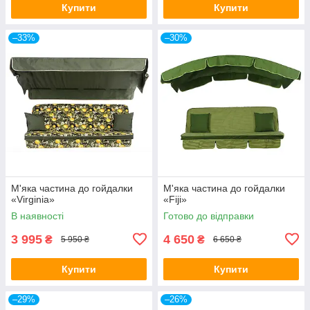
Купити
Купити
–33%
–30%
М'яка частина до гойдалки
М'яка частина до гойдалки
«Virginia»
«Fiji»
В наявності
Готово до відправки
3 995
4 650
₴
₴
5 950 ₴
6 650 ₴
Купити
Купити
–29%
–26%