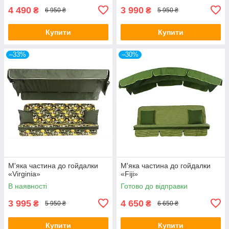
4 490
3 990
₴
₴
6 950 ₴
5 950 ₴
Купити
Купити
–33%
–30%
М'яка частина до гойдалки
М'яка частина до гойдалки
«Virginia»
«Fiji»
В наявності
Готово до відправки
3 995
4 650
₴
₴
5 950 ₴
6 650 ₴
Купити
Купити