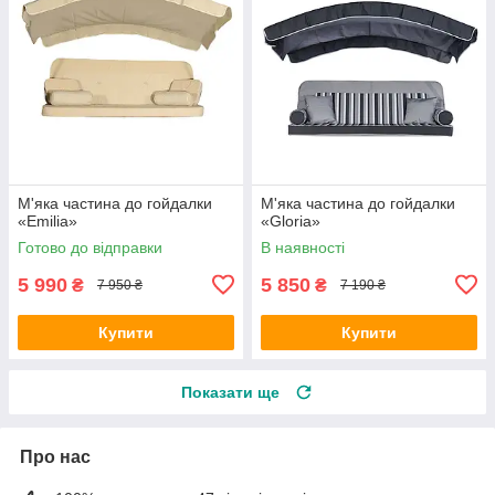
М'яка частина до гойдалки
М'яка частина до гойдалки
«Emilia»
«Gloria»
Готово до відправки
В наявності
5 990
5 850
₴
₴
7 950 ₴
7 190 ₴
Купити
Купити
Показати ще
Про нас