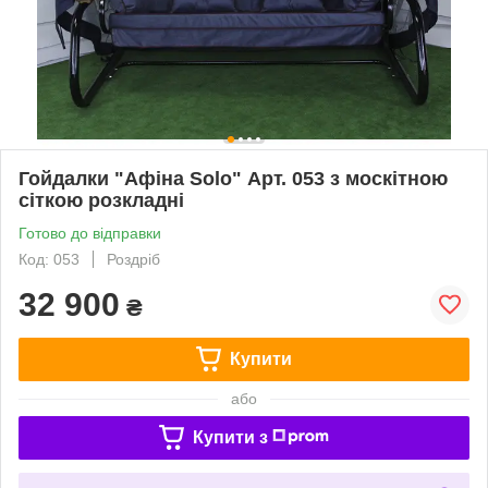
Гойдалки "Афіна Solo" Арт. 053 з москітною
сіткою розкладні
Готово до відправки
Код: 053
Роздріб
32 900
₴
Купити
або
Купити з