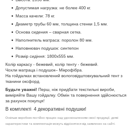
Допустимая нагрузка: не более 400 кг.
Масса качели: 78 кг.
Диаметр трубы 60 мм, толщина стенки 1,5 мм.
Основа сидения – сварная сетка.
Наполнитель матраса: поролон 80 мм.
Наповнювач подушок: синтепон
Розмір сидіння: 1800х555 мм.
Колір каркасу - бежевий, колір тенту - бежевий.
Чохли матраца і подушок–
Мікрофібра.
На гойдалках встановлений вологовідштовхувальний тент з
тканини оксфорд.
Будьте уважні!
Перш, ніж придбати текстильні вироби,
виміряйте Вашу гойдалку. Обмін та повернення здійснюється
за рахунок покупця!
В комплекті
4 декоративні подушки!
Оскільки виробник постійно працює над удосконаленням своєї продукції, деякі
характеристики та комплектація можуть відрізнятися від заявлених на сайті.