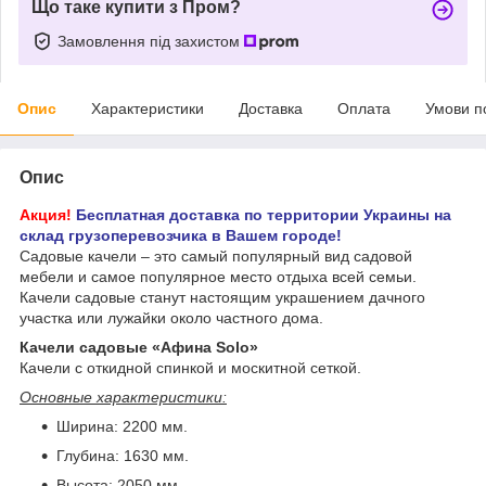
Що таке купити з Пром?
Замовлення під захистом
Опис
Характеристики
Доставка
Оплата
Умови п
Опис
Акция!
Бесплатная доставка по территории Украины на
склад грузоперевозчика в Вашем городе!
Садовые качели – это самый популярный вид садовой
мебели и самое популярное место отдыха всей семьи.
Качели садовые станут настоящим украшением дачного
участка или лужайки около частного дома.
Качели садовые «Афина Solo»
Качели с откидной спинкой и москитной сеткой.
Основные характеристики:
Ширина: 2200 мм.
Глубина: 1630 мм.
Высота: 2050 мм.