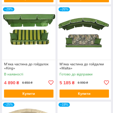
–29%
–26%
М'яка частина до гойдалок
М'яка частина до гойдалки
«King»
«Malta»
В наявності
Готово до відправки
4 890
5 185
₴
₴
6 850 ₴
6 990 ₴
Купити
Купити
–25%
–19%