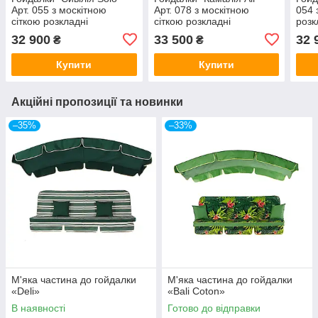
Арт. 055 з москітною
Арт. 078 з москітною
054 
сіткою розкладні
сіткою розкладні
розк
32 900
33 500
32 
₴
₴
Купити
Купити
Акційні пропозиції та новинки
–35%
–33%
М'яка частина до гойдалки
М'яка частина до гойдалки
«Deli»
«Bali Coton»
В наявності
Готово до відправки