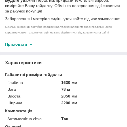
Будьте уважні!
Перш, ніж придбати текстильні вироби,
виміряйте Вашу гойдалку. Обмін та повернення здійснюється
за рахунок покупця!
Забарвлення і матеріал сидінь уточнюйте під час замовлення!
Оскільки виробник постійно працює над удосконаленням своєї продукції, деякі
характеристики та комплектація можуть відрізнятися від заявлених на сайті.
Приховати
Характеристики
Габаритні розміри гойдалки
Глибина
1630 мм
Вага
78 кг
Висота
2050 мм
Ширина
2200 мм
Комплектація
Антимоскітна сітка
Так
Основні