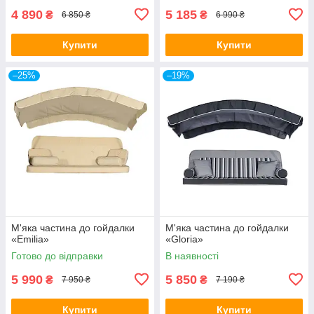
4 890
5 185
₴
₴
6 850 ₴
6 990 ₴
Купити
Купити
–25%
–19%
М'яка частина до гойдалки
М'яка частина до гойдалки
«Emilia»
«Gloria»
Готово до відправки
В наявності
5 990
5 850
₴
₴
7 950 ₴
7 190 ₴
Купити
Купити