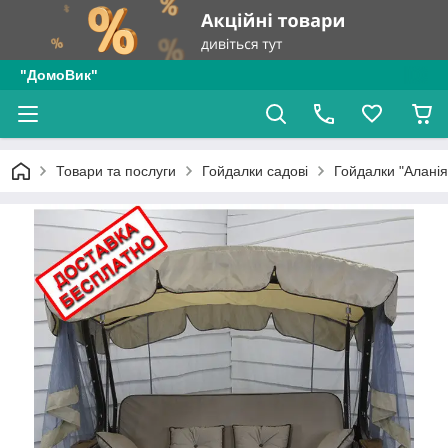
"ДомоВик"
Товари та послуги
Гойдалки садові
Гойдалки "Аланія 