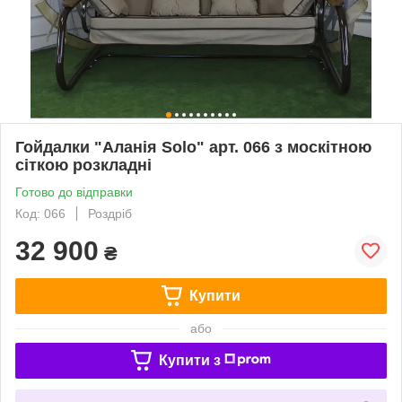
Гойдалки "Аланія Solo" арт. 066 з москітною
сіткою розкладні
Готово до відправки
Код: 066
Роздріб
32 900
₴
Купити
або
Купити з