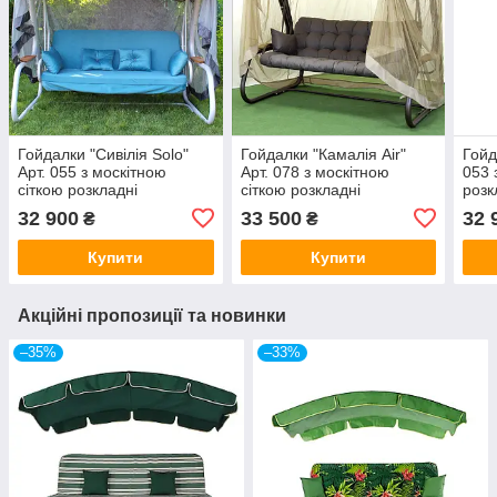
Гойдалки "Сивілія Solo"
Гойдалки "Камалія Air"
Гойд
Арт. 055 з москітною
Арт. 078 з москітною
053 
сіткою розкладні
сіткою розкладні
розк
32 900
33 500
32 
₴
₴
Купити
Купити
Акційні пропозиції та новинки
–35%
–33%