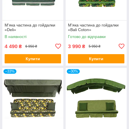
М'яка частина до гойдалки
М'яка частина до гойдалки
«Deli»
«Bali Coton»
В наявності
Готово до відправки
4 490
3 990
₴
₴
6 950 ₴
5 950 ₴
Купити
Купити
–33%
–30%