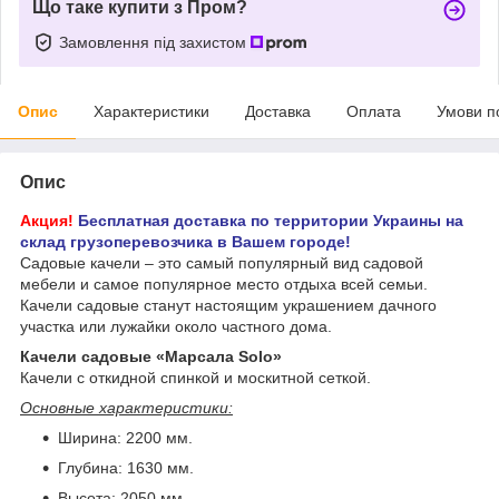
Що таке купити з Пром?
Замовлення під захистом
Опис
Характеристики
Доставка
Оплата
Умови п
Опис
Акция!
Бесплатная доставка по территории Украины на
склад грузоперевозчика в Вашем городе!
Садовые качели – это самый популярный вид садовой
мебели и самое популярное место отдыха всей семьи.
Качели садовые станут настоящим украшением дачного
участка или лужайки около частного дома.
Качели садовые «Марсала Solo»
Качели с откидной спинкой и москитной сеткой.
Основные характеристики:
Ширина: 2200 мм.
Глубина: 1630 мм.
Высота: 2050 мм.