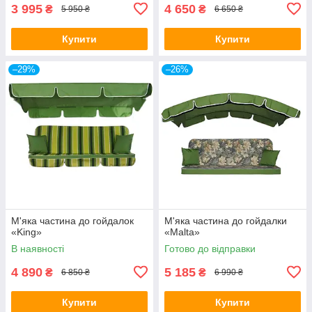
3 995
4 650
₴
₴
5 950 ₴
6 650 ₴
Купити
Купити
–29%
–26%
М'яка частина до гойдалок
М'яка частина до гойдалки
«King»
«Malta»
В наявності
Готово до відправки
4 890
5 185
₴
₴
6 850 ₴
6 990 ₴
Купити
Купити