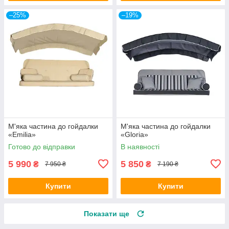
–25%
–19%
М'яка частина до гойдалки
М'яка частина до гойдалки
«Emilia»
«Gloria»
Готово до відправки
В наявності
5 990
5 850
₴
₴
7 950 ₴
7 190 ₴
Купити
Купити
Показати ще