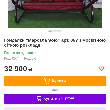
Гойдалки "Марсала Solo" арт. 057 з москітною
сіткою розкладні
Готово до відправки
Код: 057
Роздріб
32 900
₴
Купити
або
Купити з