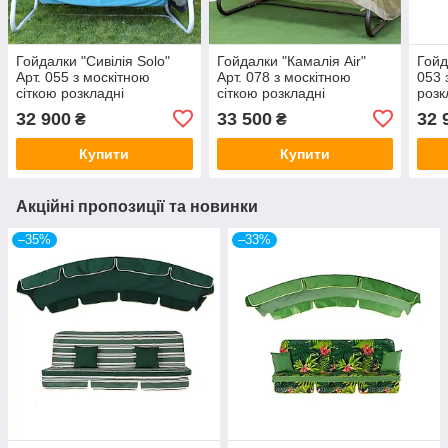
Гойдалки "Сивілія Solo"
Гойдалки "Камалія Air"
Гойд
Арт. 055 з москітною
Арт. 078 з москітною
053 
сіткою розкладні
сіткою розкладні
розк
32 900
33 500
32 
₴
₴
Купити
Купити
Акційні пропозиції та новинки
–35%
–33%