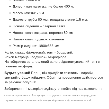
Допустимая нагрузка: не более 400 кг.
Масса качели: 78 кг.
Диаметр трубы 60 мм, толщина стенки 1,5 мм.
Основа сидения – сварная сетка.
Наповнювач матраца: поролон 80 мм.
Наповнювач подушок: синтепон
Розмір сидіння: 1800х555 мм.
Колір: каркас фіолетовий, тент - бордовий.
Чохли матраца і подушок–
Мікрофібра
На гойдалках встановлений вологовідштовхувальний тент з
тканини оксфорд.
Будьте уважні!
Перш, ніж придбати текстильні вироби,
виміряйте Вашу гойдалку. Обмін та повернення здійснюється
за рахунок покупця!
Забарвлення і матеріал сидінь уточнюйте під час замовлення!
Оскільки виробник постійно працює над удосконаленням своєї продукції, деякі
характеристики та комплектація можуть відрізнятися від заявлених на сайті.