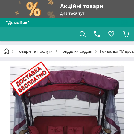
"ДомоВик"
Товари та послуги
Гойдалки садові
Гойдалки "Марсал