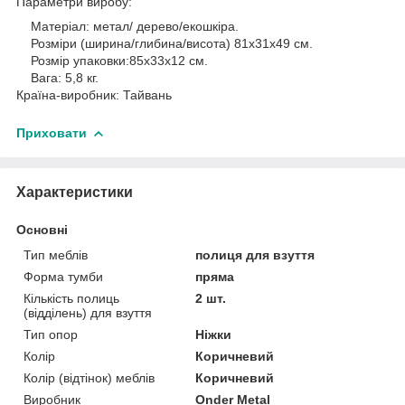
Параметри виробу:
Матеріал: метал/ дерево/екошкіра.
Розміри (ширина/глибина/висота) 81х31х49 см.
Розмір упаковки:85х33х12 см.
Вага: 5,8 кг.
Країна-виробник: Тайвань
Приховати
Характеристики
Основні
Тип меблів
полиця для взуття
Форма тумби
пряма
Кількість полиць
2 шт.
(відділень) для взуття
Тип опор
Ніжки
Колір
Коричневий
Колір (відтінок) меблів
Коричневий
Виробник
Onder Metal