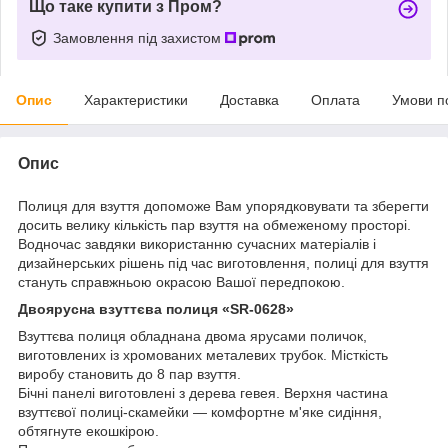
Що таке купити з Пром?
Замовлення під захистом
Опис
Характеристики
Доставка
Оплата
Умови п
Опис
Полиця для взуття допоможе Вам упорядковувати та зберегти
досить велику кількість пар взуття на обмеженому просторі.
Водночас завдяки використанню сучасних матеріалів і
дизайнерських рішень під час виготовлення, полиці для взуття
стануть справжньою окрасою Вашої передпокою.
Двоярусна взуттєва полиця «
SR-0628
»
Взуттєва полиця обладнана двома ярусами поличок,
виготовлених із хромованих металевих трубок. Місткість
виробу становить до 8 пар взуття.
Бічні панелі виготовлені з дерева гевея. Верхня частина
взуттєвої полиці-скамейки — комфортне м'яке сидіння,
обтягнуте екошкірою.