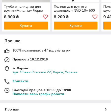
Тумба з полицями для
Полиця для взуття з
Поли
взуття «Атланта» Чорна
шухлядою «NVD-10» 500
шух
8 900
8 200
9 4
₴
₴
Купити
Купити
Про нас
100% позитивних з 47 відгуків за рік
Працює з 16.12.2016
м. Харків
вул. Олени Стасової 22, Харків, Україна
Контакти
Сьогодні працює з 10:00 до 18:00
Показати весь графік роботи
Про нас