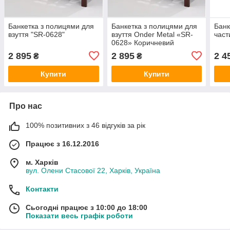
Банкетка з полицями для
Банкетка з полицями для
Банк
взуття "SR-0628"
взуття Onder Metal «SR-
част
0628» Коричневий
2 895
2 895
2 4
₴
₴
Купити
Купити
Про нас
100% позитивних з 46 відгуків за рік
Працює з 16.12.2016
м. Харків
вул. Олени Стасової 22, Харків, Україна
Контакти
Сьогодні працює з 10:00 до 18:00
Показати весь графік роботи