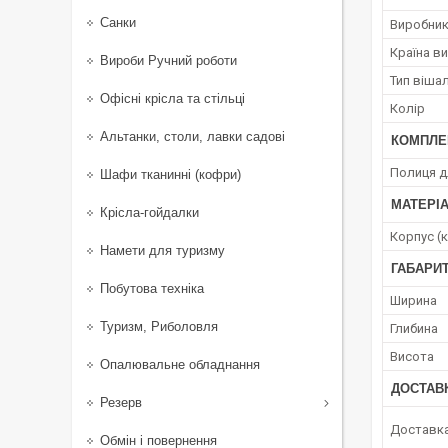
Санки
Виробни
Країна в
Вироби Ручний роботи
Тип віша
Офісні крісла та стільці
Колір
Альтанки, столи, лавки садові
КОМПЛЕ
Полиця д
Шафи тканинні (кофри)
МАТЕРІ
Крісла-гойдалки
Корпус (
Намети для туризму
ГАБАРИТ
Побутова техніка
Ширина
Туризм, Риболовля
Глибина
Висота
Опалювальне обладнання
ДОСТАВ
Резерв
Доставк
Обмін і повернення