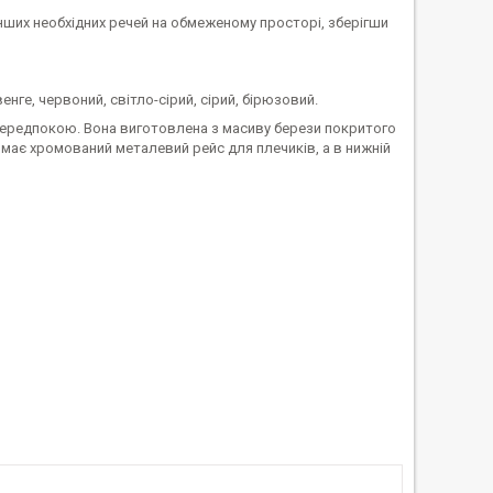
інших необхідних речей на обмеженому просторі, зберігши
енге, червоний, світло-сірий, сірий, бірюзовий.
редпокою. Вона виготовлена ​​з масиву берези покритого
 має хромований металевий рейс для плечиків, а в нижній