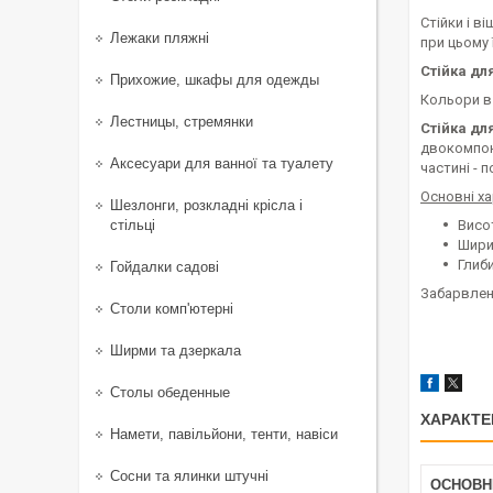
Стійки і в
Лежаки пляжні
при цьому 
Стійка дл
Прихожие, шкафы для одежды
Кольори в 
Лестницы, стремянки
Стійка дл
двокомпоне
Аксесуари для ванної та туалету
частині - 
Основні х
Шезлонги, розкладні крісла і
стільці
Висо
Шири
Глиби
Гойдалки садові
Забарвлен
Столи комп'ютерні
Ширми та дзеркала
Столы обеденные
ХАРАКТЕ
Намети, павільйони, тенти, навіси
Сосни та ялинки штучні
ОСНОВН