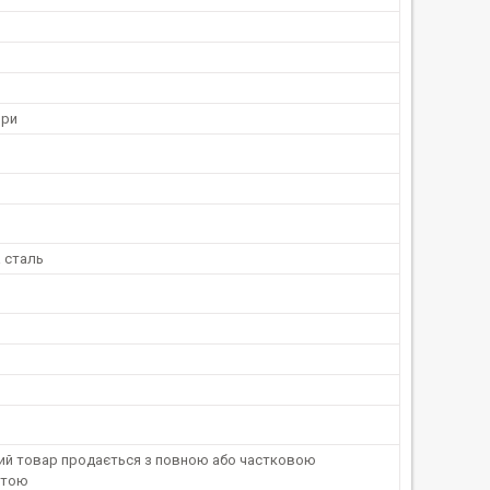
ори
 сталь
ний товар продається з повною або частковою
атою