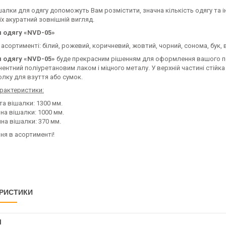
ішалки для одягу допоможуть Вам розмістити, значна кількість одягу та 
їх акуратний зовнішній вигляд.
я одягу «NVD-05»
асортименті: білий, рожевий, коричневий, жовтий, чорний, сонома, бук, в
я одягу «NVD-05»
буде прекрасним рішенням для оформлення вашого пе
нтний поліуретановим лаком і міцного металу. У верхній частині стійка
полку для взуття або сумок.
арактеристики:
та вішалки: 1300 мм.
на вішалки: 1000 мм.
на вішалки: 370 мм.
ня в асортименті!
РИСТИКИ
І