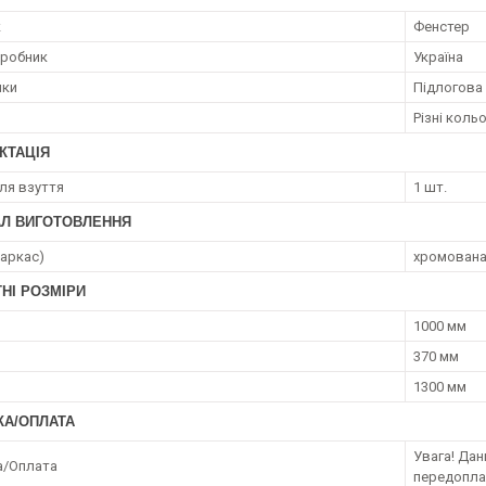
к
Фенстер
иробник
Україна
лки
Підлогова
Різні коль
КТАЦІЯ
ля взуття
1 шт.
АЛ ВИГОТОВЛЕННЯ
каркас)
хромована
НІ РОЗМІРИ
1000 мм
370 мм
1300 мм
КА/ОПЛАТА
Увага! Да
а/Оплата
передопл