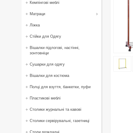
Кемпінгові меблі
Матраци
Ліжка
Стійки для Одягу
Вішалки підлогові, настінні,
зонтовніци
Сушарки для одягу
Вішалки для костюма
Полці для взуття, банкетки, пуфи
Пластикові меблі
Столики журнальні та кавові
Столики сервірувальні, газетниці
Столи розкладні