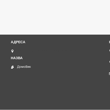
вул. Олени Стасової 22, Харків, Україна
ДомоВик