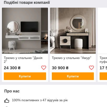
Подібні товари компанії
Трюмо у спальню "Данія
Трюмо у спальню "Амур"
Трюм
2"
пуфи
24 300
30 900
17 
₴
₴
Купити
Купити
Про нас
100% позитивних з 47 відгуків за рік