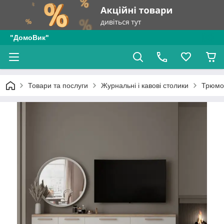
"ДомоВик"
Товари та послуги
Журнальні і кавові столики
Трюмо 