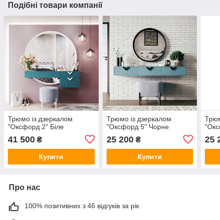
Подібні товари компанії
Трюмо із дзеркалом
Трюмо із дзеркалом
Трюм
"Оксфорд 2" Бiле
"Оксфорд 5" Чорне
"Окс
41 500
25 200
25 
₴
₴
Купити
Купити
Про нас
100% позитивних з 46 відгуків за рік