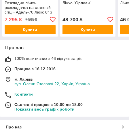
Розкладне ліжко-
Ліжко "Орлеан"
Ліжк
розкладачка на сталевій
сітці «Адель-70 Люкс 8" з
ортопедичним матрацом
7 295
48 700
46 
₴
₴
7 595 ₴
Купити
Купити
Про нас
100% позитивних з 46 відгуків за рік
Працює з 16.12.2016
м. Харків
вул. Олени Стасової 22, Харків, Україна
Контакти
Сьогодні працює з 10:00 до 18:00
Показати весь графік роботи
Про нас