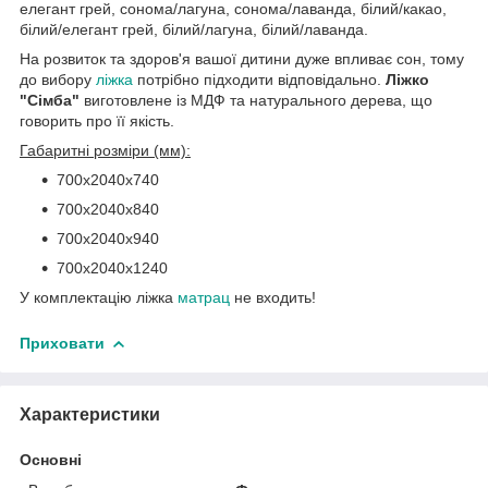
елегант грей, сонома/лагуна, сонома/лаванда, білий/какао,
білий/елегант грей, білий/лагуна, білий/лаванда.
На розвиток та здоров'я вашої дитини дуже впливає сон, тому
до вибору
ліжка
потрібно підходити відповідально.
Ліжко
"Сімба"
виготовлене із МДФ та натурального дерева, що
говорить про її якість.
Габаритні розміри (мм):
700х2040х740
700х2040х840
700х2040х940
700х2040х1240
У комплектацію ліжка
матрац
не входить!
Приховати
Характеристики
Основні