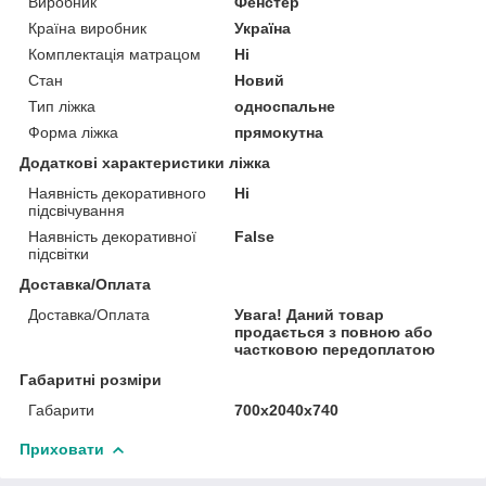
Виробник
Фенстер
Країна виробник
Україна
Комплектація матрацом
Ні
Стан
Новий
Тип ліжка
односпальне
Форма ліжка
прямокутна
Додаткові характеристики ліжка
Наявність декоративного
Ні
підсвічування
Наявність декоративної
False
підсвітки
Доставка/Оплата
Доставка/Оплата
Увага! Даний товар
продається з повною або
частковою передоплатою
Габаритні розміри
Габарити
700х2040х740
Приховати