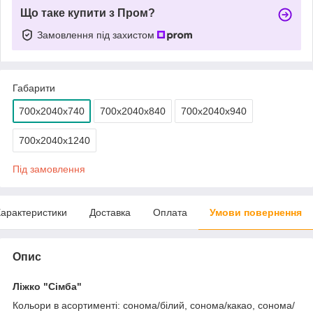
Що таке купити з Пром?
Замовлення під захистом
Габарити
700х2040х740
700х2040х840
700х2040х940
700х2040х1240
Під замовлення
арактеристики
Доставка
Оплата
Умови повернення
Опис
Ліжко "Сімба"
Кольори в асортименті: сонома/білий, сонома/какао, сонома/