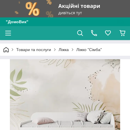
"ДомоВик"
Товари та послуги
Ліжка
Ліжко "Сімба"