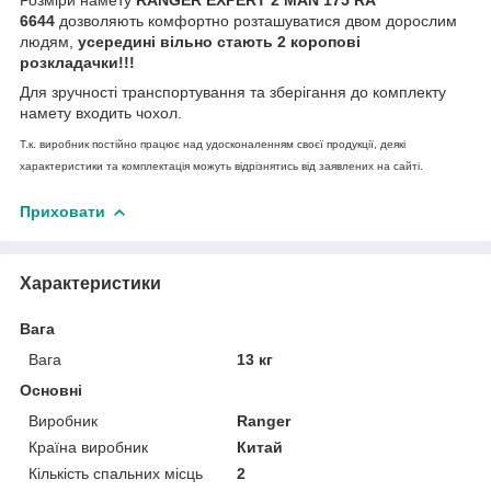
6644
дозволяють комфортно розташуватися двом дорослим
людям,
усередині вільно стають 2 коропові
розкладачки!!!
Для зручності транспортування та зберігання до комплекту
намету входить чохол.
Т.к. виробник постійно працює над удосконаленням своєї продукції, деякі
характеристики та комплектація можуть відрізнятись від заявлених на сайті.
Приховати
Характеристики
Вага
Вага
13 кг
Основні
Виробник
Ranger
Країна виробник
Китай
Кількість спальних місць
2