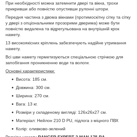
При необхідності можна затемнити двері та вікна, трохи
прикривши або повністю опустивши рулонні штори.
Передня частина з двома вікнами (протимоскітну сітку та сітку
у двері з опціональними прозорими дверима) може бути
повністю видалена та відрегульована на внутрішній крок
намету.
13 високоякісних кріплень забезпечують надійне утримання
намету.
Всі шви намету герметизуються спеціальною стрічкою для
запобігання проникненню води та вологи.
Основні характеристики:
Висота: 185 см.
Довжина: 300 см.
Ширина: 270 см.
Вага: 13 кг.
Розміри у складеному вигляді: 126х26х27 см.
Матеріал: Нейлон 210 D PU, підлога з міцного ПВХ
Колір: оливково-зелений
Розміри намету
RANGER EXPERT 2 MAN 175 RA