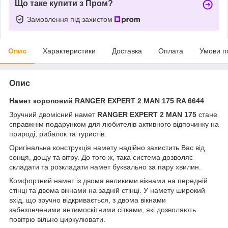
Що таке купити з Пром?
Замовлення під захистом
Опис
Характеристики
Доставка
Оплата
Умови п
Опис
Намет короповий RANGER EXPERT 2 MAN 175 RA 6644
Зручний двомісний намет
RANGER EXPERT 2 MAN 175
стане
справжнім подарунком для любителів активного відпочинку на
природі, рибалок та туристів.
Оригінальна конструкція намету надійно захистить Вас від
сонця, дощу та вітру. До того ж, така система дозволяє
складати та розкладати намет буквально за пару хвилин.
Комфортний намет із двома великими вікнами на передній
стінці та двома вікнами на задній стінці. У намету широкий
вхід, що зручно відкривається, з двома вікнами
забезпеченими антимоскітними сітками, які дозволяють
повітрю вільно циркулювати.