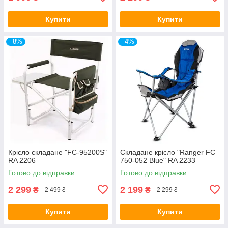
Купити
Купити
–8%
–4%
Крісло складане "FC-95200S"
Складане крісло "Ranger FC
RA 2206
750-052 Blue" RA 2233
Готово до відправки
Готово до відправки
2 299
2 199
₴
₴
2 499 ₴
2 299 ₴
Купити
Купити