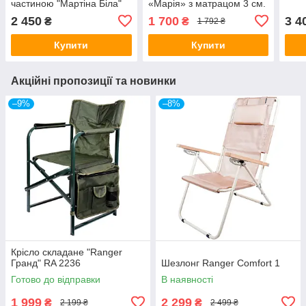
частиною "Мартіна Біла"
«Марія» з матрацом 3 см.
2 450
1 700
3 4
₴
₴
1 792 ₴
Купити
Купити
Акційні пропозиції та новинки
–9%
–8%
Крісло складане "Ranger
Гранд" RA 2236
Шезлонг Ranger Comfort 1
Готово до відправки
В наявності
1 999
2 299
₴
₴
2 199 ₴
2 499 ₴