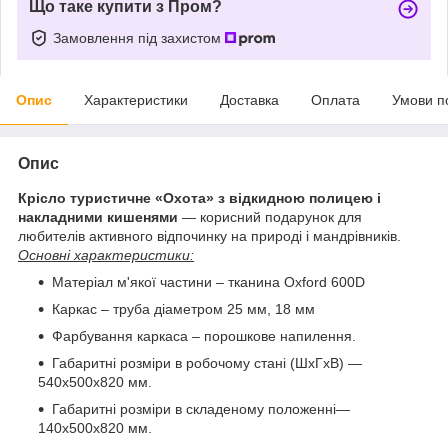
Що таке купити з Пром?
Замовлення під захистом
Опис
Характеристики
Доставка
Оплата
Умови п
Опис
Крісло туристичне «Охота» з відкидною полицею і
накладними кишенями
— корисний подарунок для
любителів активного відпочинку на природі і мандрівників.
Основні характеристики:
Матеріал м'якої частини – тканина Oxford 600D
Каркас – труба діаметром 25 мм, 18 мм
Фарбування каркаса – порошкове напилення.
Габаритні розміри в робочому стані (ШхГхВ) —
540х500х820 мм.
Габаритні розміри в складеному положенні—
140х500х820 мм.