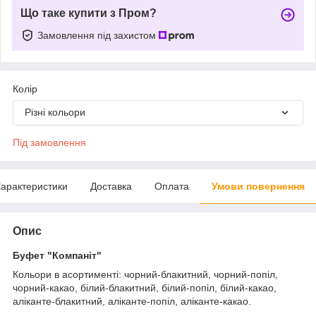
Що таке купити з Пром?
Замовлення під захистом
Колір
Різні кольори
Під замовлення
арактеристики
Доставка
Оплата
Умови повернення
Опис
Буфет "Компаніт"
Кольори в асортименті: чорний-блакитний, чорний-попіл,
чорний-какао, білий-блакитний, білий-попіл, білий-какао,
аліканте-блакитний, аліканте-попіл, аліканте-какао.