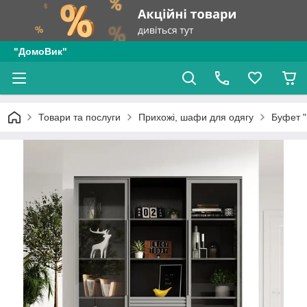
"ДомоВик"
Товари та послуги
Прихожі, шафи для одягу
Буфет "