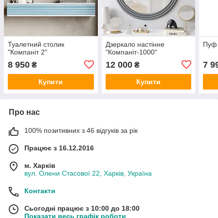
Туалетний столик
Дзеркало настінне
Пуф 
"Компаніт 2"
"Компаніт-1000"
8 950
12 000
7 9
₴
₴
Купити
Купити
Про нас
100% позитивних з 46 відгуків за рік
Працює з 16.12.2016
м. Харків
вул. Олени Стасової 22, Харків, Україна
Контакти
Сьогодні працює з 10:00 до 18:00
Показати весь графік роботи