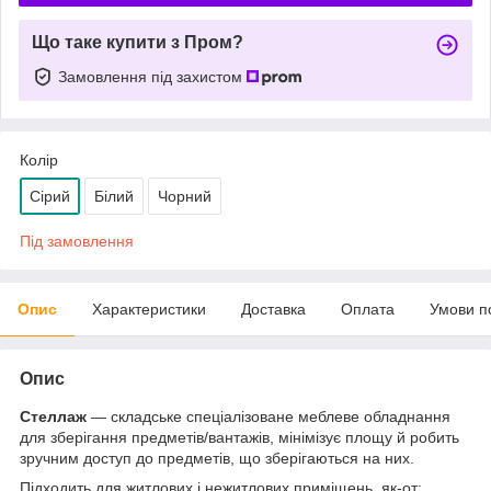
Що таке купити з Пром?
Замовлення під захистом
Колір
Сірий
Білий
Чорний
Під замовлення
Опис
Характеристики
Доставка
Оплата
Умови п
Опис
Стеллаж
— складське спеціалізоване меблеве обладнання
для зберігання предметів/вантажів, мінімізує площу й робить
зручним доступ до предметів, що зберігаються на них.
Підходить для житлових і нежитлових приміщень, як-от: