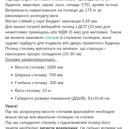
будинок, квартира, гараж, льох, склади, СТО, архіви та інші.
Витримують навантаження на полицю до 175 кг за
рівномірного розподілу ваги.
Метал стійкий у серії Бюджет завтовшки 0.65 мм.
Для ваших потреб вибирайте полиці з ДСП (10 мм) для
нежитлових приміщень або МДФ (5 мм) для житлових. Також
ви можете замовити
стелажі
зі сталевою полицею, вони
чудово підійдуть для подвала або двору приватного будинку.
Полиці стелажу кріпляться на зачіпках, що спрощує і
прискорює процес складання (15-30 хв).
Основні характеристики:
Висота стелажу: 1800 мм.
Ширина стелажу: 700 мм.
Глибина стелажу: 300 мм.
Вага стелажу: 10 кг.
Габаритні розміри паковання (Д/Ш/В): 81х31х6 см.
Увага!
Під час розрахунку висоти стелажів враховуйте необхідне
вільне місце між верхньою полицею та стелею.
Під час складання стелажу з підсилювачем полиці його
зачепи необхідно
загнути всередину
. Це сильно впливає на