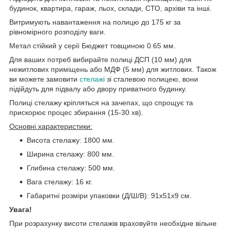
будинок, квартира, гараж, льох, склади, СТО, архіви та інші.
Витримують навантаження на полицю до 175 кг за
рівномірного розподілу ваги.
Метал стійкий у серії Бюджет товщиною 0.65 мм.
Для ваших потреб вибирайте полиці ДСП (10 мм) для
нежитлових приміщень або МДФ (5 мм) для житлових. Також
ви можете замовити
стелажі
зі сталевою полицею, вони
підійдуть для підвалу або двору приватного будинку.
Полиці стелажу кріпляться на зачепах, що спрощує та
прискорює процес збирання (15-30 хв).
Основні характеристики:
Висота стелажу: 1800 мм.
Ширина стелажу: 800 мм.
Глибина стелажу: 500 мм.
Вага стелажу: 16 кг.
Габаритні розміри упаковки (Д/Ш/В): 91х51х9 см.
Увага!
При розрахунку висоти стелажів враховуйте необхідне вільне