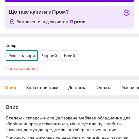
Що таке купити з Пром?
Замовлення під захистом
Колір
Різні кольори
Чорний
Білий
Під замовлення
Опис
Характеристики
Доставка
Оплата
Умови п
Опис
Стелаж
- складське спеціалізоване меблеве обладнання для
зберігання предметів/вантажів, мінімізує площу, і робить
зручним доступ до предметів, що зберігаються на них.
Підходить для житлових та нежитлових приміщень, таких як