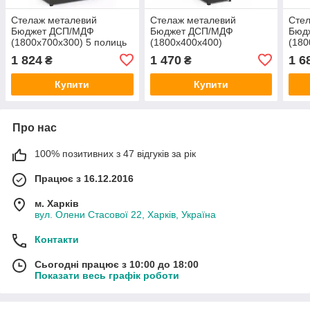
Стелаж металевий
Стелаж металевий
Сте
Бюджет ДСП/МДФ
Бюджет ДСП/МДФ
Бюд
(1800х700х300) 5 полиць
(1800х400х400)
(180
пофарбований
пофарбований
поф
1 824
1 470
1 6
₴
₴
Купити
Купити
Про нас
100% позитивних з 47 відгуків за рік
Працює з 16.12.2016
м. Харків
вул. Олени Стасової 22, Харків, Україна
Контакти
Сьогодні працює з 10:00 до 18:00
Показати весь графік роботи