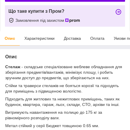
Що таке купити з Пром?
Замовлення під захистом
Опис
Характеристики
Доставка
Оплата
Умови п
Опис
Стелаж
- складське спеціалізоване меблеве обладнання для
зберігання предметів/вантажів, мінімізує площу, і робить
зручним доступ до предметів, що зберігаються на них.
Стійки та траверси стелажів не бояться корозії та підходять
для приміщень з підвищеною вологістю.
Підходить для житлових та нежитлових приміщень, таких як
будинок, квартира, гараж, льох, склади, СТО, архіви та інші.
Витримують навантаження на полицю до 175 кг за
рівномірного розподілу ваги.
Метал стійкий у серії Бюджет товщиною 0.65 мм.