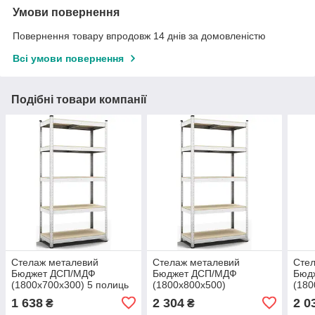
Умови повернення
Повернення товару впродовж 14 днів за домовленістю
Всі умови повернення
Подібні товари компанії
Стелаж металевий
Стелаж металевий
Сте
Бюджет ДСП/МДФ
Бюджет ДСП/МДФ
Бюд
(1800х700х300) 5 полиць
(1800х800х500)
(180
оцинкований
оцинкований
оци
1 638
2 304
2 0
₴
₴