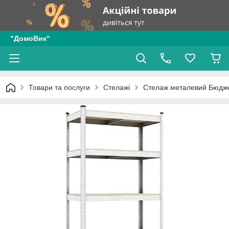
"ДомоВик"
Товари та послуги
Стелажі
Стелаж металевий Бюдж