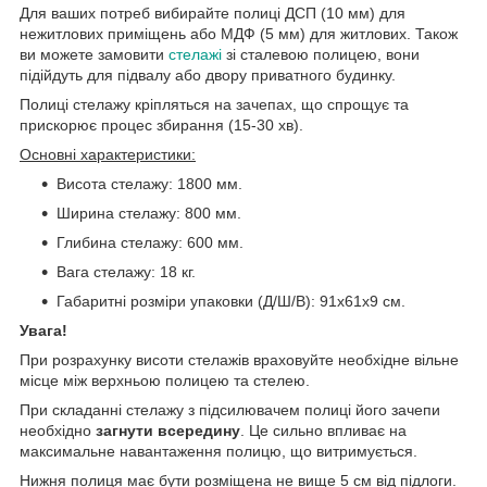
Для ваших потреб вибирайте полиці ДСП (10 мм) для
нежитлових приміщень або МДФ (5 мм) для житлових. Також
ви можете замовити
стелажі
зі сталевою полицею, вони
підійдуть для підвалу або двору приватного будинку.
Полиці стелажу кріпляться на зачепах, що спрощує та
прискорює процес збирання (15-30 хв).
Основні характеристики:
Висота стелажу: 1800 мм.
Ширина стелажу: 800 мм.
Глибина стелажу: 600 мм.
Вага стелажу: 18 кг.
Габаритні розміри упаковки (Д/Ш/В): 91х61х9 см.
Увага!
При розрахунку висоти стелажів враховуйте необхідне вільне
місце між верхньою полицею та стелею.
При складанні стелажу з підсилювачем полиці його зачепи
необхідно
загнути всередину
. Це сильно впливає на
максимальне навантаження полицю, що витримується.
Нижня полиця має бути розміщена не вище 5 см від підлоги.