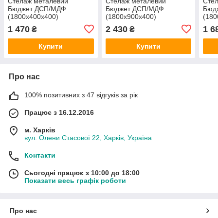
Стелаж металевий
Стелаж металевий
Сте
Бюджет ДСП/МДФ
Бюджет ДСП/МДФ
Бюд
(1800х400х400)
(1800х900х400)
(180
пофарбований
пофарбований
поф
1 470
2 430
1 6
₴
₴
Купити
Купити
Про нас
100% позитивних з 47 відгуків за рік
Працює з 16.12.2016
м. Харків
вул. Олени Стасової 22, Харків, Україна
Контакти
Сьогодні працює з 10:00 до 18:00
Показати весь графік роботи
Про нас