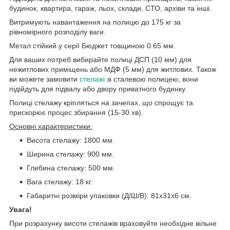
будинок, квартира, гараж, льох, склади, СТО, архіви та інші.
Витримують навантаження на полицю до 175 кг за
рівномірного розподілу ваги.
Метал стійкий у серії Бюджет товщиною 0.65 мм.
Для ваших потреб вибирайте полиці ДСП (10 мм) для
нежитлових приміщень або МДФ (5 мм) для житлових. Також
ви можете замовити
стелажі
зі сталевою полицею, вони
підійдуть для підвалу або двору приватного будинку.
Полиці стелажу кріпляться на зачепах, що спрощує та
прискорює процес збирання (15-30 хв).
Основні характеристики:
Висота стелажу: 1800 мм.
Ширина стелажу: 900 мм.
Глибина стелажу: 500 мм.
Вага стелажу: 18 кг.
Габаритні розміри упаковки (Д/Ш/В): 81х31х6 см.
Увага!
При розрахунку висоти стелажів враховуйте необхідне вільне