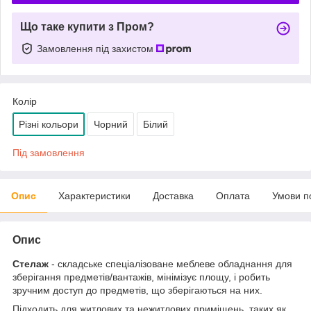
Що таке купити з Пром?
Замовлення під захистом
Колір
Різні кольори
Чорний
Білий
Під замовлення
Опис
Характеристики
Доставка
Оплата
Умови п
Опис
Стелаж
- складське спеціалізоване меблеве обладнання для
зберігання предметів/вантажів, мінімізує площу, і робить
зручним доступ до предметів, що зберігаються на них.
Підходить для житлових та нежитлових приміщень, таких як