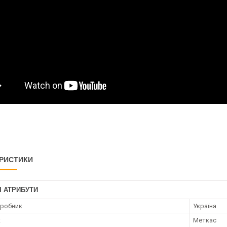
РИСТИКИ
І АТРИБУТИ
иробник
Україна
к
Меткас