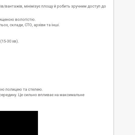
в/вантажів, мінімізує площу й робить зручним доступ до
двищеною вологістю.
ох, склади, СТО, архіви та інші.
15-30 хв).
ьою полицею та стелею.
всередину. Це сильно впливає на максимальне