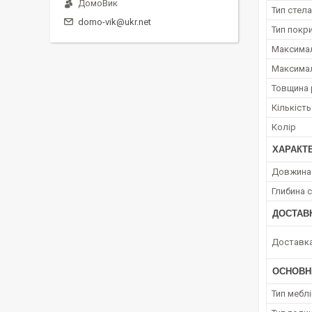
ДомоВик
Тип стел
domo-vik@ukr.net
Тип покр
Максимал
Максимал
Товщина 
Кількість
Колір
ХАРАКТЕ
Довжина 
Глибина с
ДОСТАВ
Доставк
ОСНОВН
Тип мебл