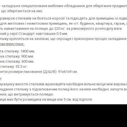
 складське спеціалізоване меблеве обладнання для зберігання предметі
 що зберігаються на них.
траверси стелажів не бояться корозії та підходять для приміщень із пі
для житлових і нежитлових приміщень, як-от: будинок, квартира, гараж, ль
 навантаження на полицю до 220 кг. за рівномірного розподілу ваги.
кий у серії Стандарт завтовшки 0.9 мм.
лажу кріпляться на зачіпках, що спрощує і прискорює процес складання (
арактеристики:
та стелажу: 1800 мм.
на стелажу: 900 мм.
на стелажу: 600 мм.
стелажу: 32.2 кг.
итні розміри паковання (Д/Ш/В): 91х61х9 см.
!
зрахунку висоти стелажів враховуйте необхідне вільне місце між верхн
ладання стелажу з підсилювачем полиці його зачепи необхідно загнути 
ння, що витримується полицю.
ця має бути розміщена не вище ніж 5 см. від підлоги.