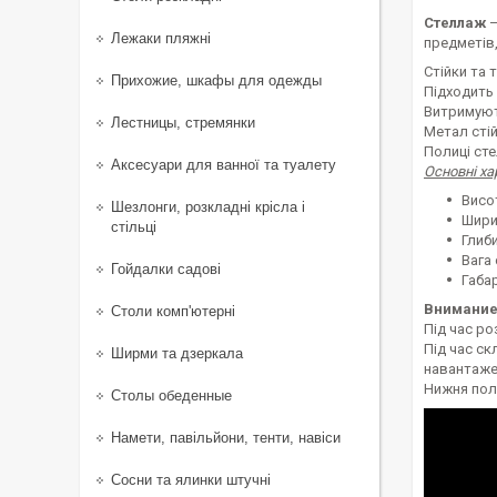
Стеллаж
—
Лежаки пляжні
предметів,
Стійки та 
Прихожие, шкафы для одежды
Підходить 
Витримують
Лестницы, стремянки
Метал стій
Полиці сте
Аксесуари для ванної та туалету
Основні х
Висо
Шезлонги, розкладні крісла і
Шири
стільці
Глиби
Вага 
Гойдалки садові
Габар
Внимание
Столи комп'ютерні
Під час ро
Під час ск
Ширми та дзеркала
навантаже
Нижня поли
Столы обеденные
Намети, павільйони, тенти, навіси
Сосни та ялинки штучні