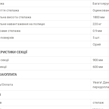
ажа
Багатояру
иття стелажа
Оцинкован
ьна висота стелажа
1800 мм
ьне навантаження на полицю
220 кг
рами стелажа
0.9 мм
 поверхів
5 шт.
Сірий
РИСТИКИ СЕКЦІЇ
секції
900 мм
екції
600 мм
КА/ОПЛАТА
Увага! Да
а/Оплата
передопл
І
ів
стелаж