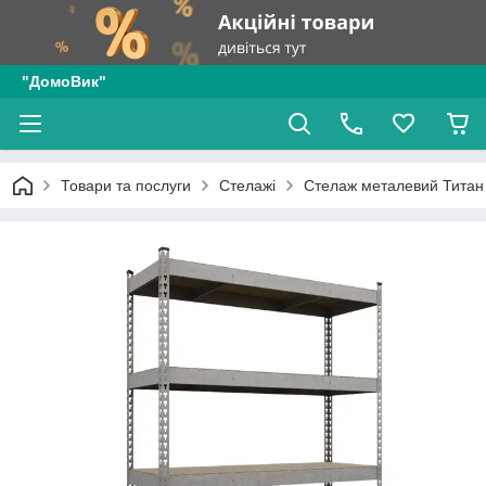
"ДомоВик"
Товари та послуги
Стелажі
Стелаж металевий Титан