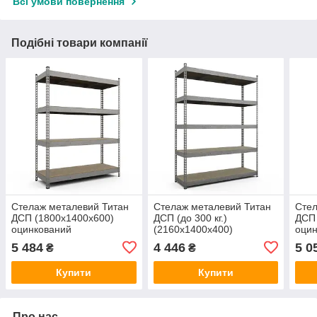
Всі умови повернення
Подібні товари компанії
Стелаж металевий Титан
Стелаж металевий Титан
Стел
ДСП (1800х1400х600)
ДСП (до 300 кг.)
ДСП 
оцинкований
(2160х1400х400)
оци
оцинкований
5 484
4 446
5 0
₴
₴
Купити
Купити
Про нас