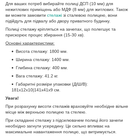
Для ваших потреб вибирайте полиці ДСП (10 мм) для
нежитлових приміщень або МДФ (8 мм) для житлових. Також
ви можете замовити
стелажі
зі сталевою полицею, вони
підійдуть для підвалу або двору приватного будинку.
Полиці стелажу кріпляться на зачепах, що полегшує та
прискорює процес збирання (15-30 хв).
Основні характеристики:
Висота стелажу: 1800 мм.
Ширина стелажу: 1400 мм.
Глибина стелажу: 400 мм.
Вага стелажу: 41.2 кг.
Габаритні розміри упаковки (Д/Ш/В):
181х12х10|141х41х9 см.
Увага!
При розрахунку висоти стелажів враховуйте необхідне вільне
місце між верхньою полицею та стелею.
При складанні стелажу з підсилювачем полиці його зачепи
необхідно загнути усередину. Це сильно впливає на
максимальне навантаження полицю, що витримується.