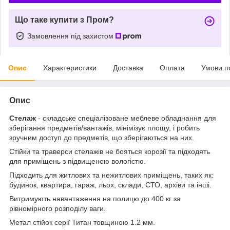
Що таке купити з Пром?
Замовлення під захистом
Опис
Характеристики
Доставка
Оплата
Умови п
Опис
Стелаж
- складське спеціалізоване меблеве обладнання для
зберігання предметів/вантажів, мінімізує площу, і робить
зручним доступ до предметів, що зберігаються на них.
Стійки та траверси стелажів не бояться корозії та підходять
для приміщень з підвищеною вологістю.
Підходить для житлових та нежитлових приміщень, таких як:
будинок, квартира, гараж, льох, склади, СТО, архіви та інші.
Витримують навантаження на полицю до 400 кг за
рівномірного розподілу ваги.
Метал стійок серії Титан товщиною 1.2 мм.