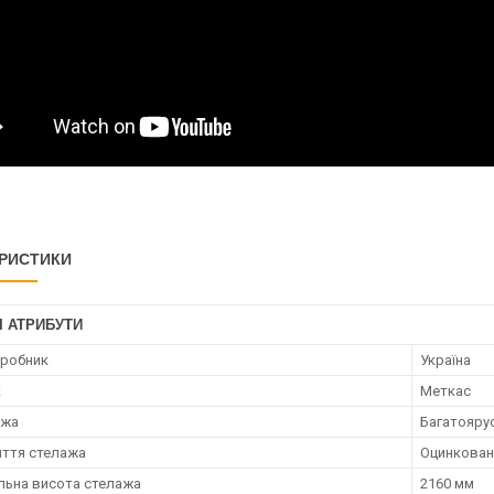
РИСТИКИ
І АТРИБУТИ
иробник
Україна
к
Меткас
ажа
Багатояру
иття стелажа
Оцинкован
ьна висота стелажа
2160 мм