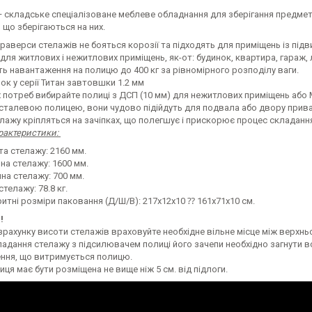
 складське спеціалізоване меблеве обладнання для зберігання предметі
 що зберігаються на них.
траверси стелажів не бояться корозії та підходять для приміщень із пі
для житлових і нежитлових приміщень, як-от: будинок, квартира, гараж, ль
 навантаження на полицю до 400 кг за рівномірного розподілу ваги.
ок у серії Титан завтовшки 1.2 мм
 потреб вибирайте полиці з ДСП (10 мм) для нежитлових приміщень або
 сталевою полицею, вони чудово підійдуть для подвала або двору прива
лажу кріпляться на зачіпках, що полегшує і прискорює процес складання 
арактеристики:
та стелажу: 2160 мм.
на стелажу: 1600 мм.
на стелажу: 700 мм.
стелажу: 78.8 кг.
ритні розміри паковання (Д/Ш/В): 217х12х10 ⁇ 161х71х10 см.
!
зрахунку висоти стелажів враховуйте необхідне вільне місце між верхн
ладання стелажу з підсилювачем полиці його зачепи необхідно загнути 
ння, що витримується полицю.
ця має бути розміщена не вище ніж 5 см. від підлоги.