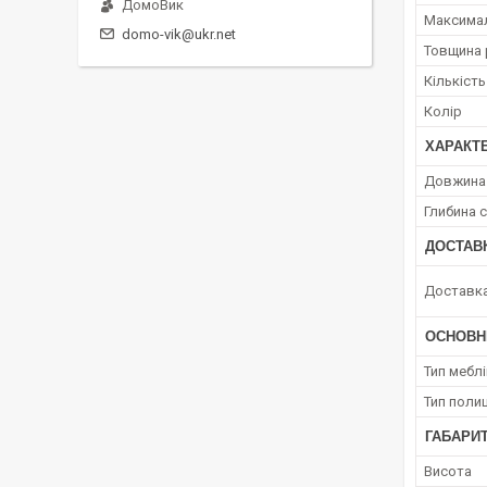
ДомоВик
Максимал
domo-vik@ukr.net
Товщина 
Кількість
Колір
ХАРАКТЕ
Довжина 
Глибина с
ДОСТАВ
Доставк
ОСНОВН
Тип мебл
Тип полиц
ГАБАРИТ
Висота