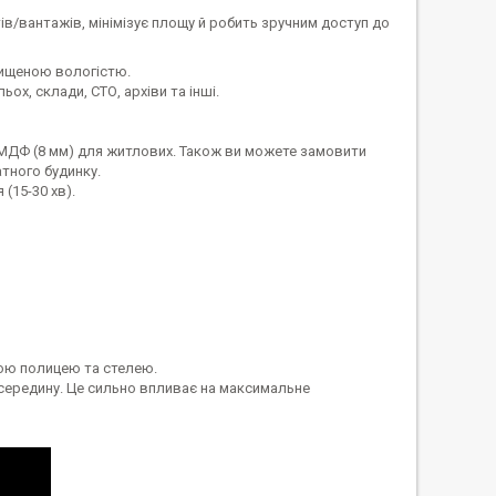
в/вантажів, мінімізує площу й робить зручним доступ до
двищеною вологістю.
ох, склади, СТО, архіви та інші.
 МДФ (8 мм) для житлових. Також ви можете замовити
тного будинку.
(15-30 хв).
ьою полицею та стелею.
всередину. Це сильно впливає на максимальне