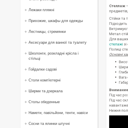
Стеллаж
—
Лежаки пляжні
предметів,
Стійки та 
Прихожие, шкафы для одежды
Підходить 
Витримують
Лестницы, стремянки
Метал стій
Для ваших
Аксесуари для ванної та туалету
стелажі
зі
Полиці сте
Шезлонги, розкладні крісла і
Основні х
стільці
Висо
Шири
Гойдалки садові
Глиби
Вага 
Столи комп'ютерні
Габа
Внимание
Ширми та дзеркала
Під час ро
Під час ск
Столы обеденные
навантаже
Нижня поли
Намети, павільйони, тенти, навіси
Сосни та ялинки штучні