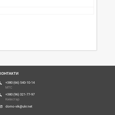
+380 (66) 540-10-14
МТС
+380 (96) 321-77-97
Київстар
domo-vik@ukr.net