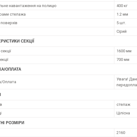
ьне навантаження на полицю
400 кг
рами стелажа
1.2 мм
 поверхів
5 шт.
Сірий
РИСТИКИ СЕКЦІЇ
секції
1600 мм
екції
700 мм
КА/ОПЛАТА
Увага! Да
а/Оплата
передопл
І
ів
стелаж
і
Цілісна
НІ РОЗМІРИ
2160