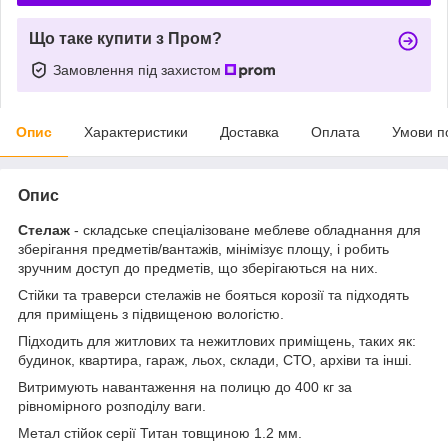
Що таке купити з Пром?
Замовлення під захистом
Опис
Характеристики
Доставка
Оплата
Умови п
Опис
Стелаж
- складське спеціалізоване меблеве обладнання для
зберігання предметів/вантажів, мінімізує площу, і робить
зручним доступ до предметів, що зберігаються на них.
Стійки та траверси стелажів не бояться корозії та підходять
для приміщень з підвищеною вологістю.
Підходить для житлових та нежитлових приміщень, таких як:
будинок, квартира, гараж, льох, склади, СТО, архіви та інші.
Витримують навантаження на полицю до 400 кг за
рівномірного розподілу ваги.
Метал стійок серії Титан товщиною 1.2 мм.