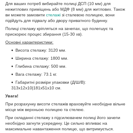
Для ваших потреб вибирайте полиці ДСП (10 мм) для
нежитлових приміщень або МДФ (8 мм) для житлових. Також
ви можете замовити
стелажі
зі сталевою полицею, вони
підійдуть для підвалу або двору приватного будинку.
Полиці стелажу кріпляться на зачепах, що полегшує та
прискорює процес збирання (15-30 хв).
Основні характеристики:
Висота стелажу: 3120 мм.
Ширина стелажу: 1800 мм.
Глибина стелажу: 500 мм.
Вага стелажу: 73.1 кг.
Габаритні розміри упаковки (Д/Ш/В):
313х12х10|181х51х10 см.
Увага!
При розрахунку висоти стелажів враховуйте необхідне вільне
місце між верхньою полицею та стелею.
При складанні стелажу з підсилювачем полиці його зачепи
необхідно загнути усередину. Це сильно впливає на
максимальне навантаження полицю, що витримується.