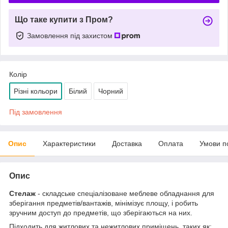
Що таке купити з Пром?
Замовлення під захистом
Колір
Різні кольори
Білий
Чорний
Під замовлення
Опис
Характеристики
Доставка
Оплата
Умови п
Опис
Стелаж
- складське спеціалізоване меблеве обладнання для
зберігання предметів/вантажів, мінімізує площу, і робить
зручним доступ до предметів, що зберігаються на них.
Підходить для житлових та нежитлових приміщень, таких як: