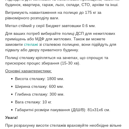
будинок, квартира, гараж, льох, склади, СТО, архіви та інші.
Витримують навантаження на полицю до 175 кг за
рівномірного розподілу ваги.
Метал стійкий у серії Бюджет завтовшки 0.6 мм.
Для ваших потреб вибирайте полиці ДСП для нежитлових
приміщень або МДФ для житлових. Також ви можете
замовити
стелажі
зі сталевою полицею, вони підійдуть для
підвалу або двору приватного будинку.
Полиці стелажу кріпляться на зачепах, що спрощує та
прискорює процес збирання (15-30 хв).
Основні характеристики:
Висота стелажу: 1800 мм.
Ширина стелажу: 600 мм.
Глибина стелажу: 300 мм.
Вага стелажу: 10 кг.
Габаритні розміри пакування (Д/Ш/В): 81х31х6 см.
Увага!
При розрахунку висоти стелажів враховуйте необхідне вільне