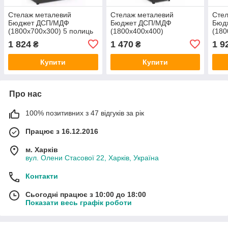
Стелаж металевий
Стелаж металевий
Сте
Бюджет ДСП/МДФ
Бюджет ДСП/МДФ
Бюд
(1800х700х300) 5 полиць
(1800х400х400)
(180
пофарбований
пофарбований
поф
1 824
1 470
1 9
₴
₴
Купити
Купити
Про нас
100% позитивних з 47 відгуків за рік
Працює з 16.12.2016
м. Харків
вул. Олени Стасової 22, Харків, Україна
Контакти
Сьогодні працює з 10:00 до 18:00
Показати весь графік роботи