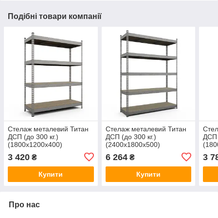
Подібні товари компанії
Стелаж металевий Титан
Стелаж металевий Титан
Стел
ДСП (до 300 кг.)
ДСП (до 300 кг.)
ДСП 
(1800х1200х400)
(2400х1800х500)
(180
оцинкований
оцинкований
оци
3 420
6 264
3 7
₴
₴
Купити
Купити
Про нас