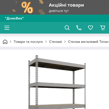
"ДомоВик"
Товари та послуги
Стелажі
Стелаж металевий Титан 