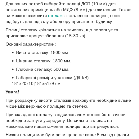
Для ваших потреб вибирайте полиці ДСП (10 мм) для
нежитлових приміщень або МДФ (8 мм) для житлових. Також
ви можете замовити
стелажі
зі сталевою полицею, вони
підійдуть для підвалу або двору приватного будинку.
Полиці стелажу кріпляться на зачепах, що полегшує та
прискорює процес збирання (15-30 хв).
Основні характеристики:
Висота стелажу: 1800 мм.
Ширина стелажу: 1800 мм.
Глибина стелажу: 500 мм.
Габаритні розміри упаковки (Д/Ш/В):
181х20х10|181х51х9 см.
Увага!
При розрахунку висоти стелажів враховуйте необхідне вільне
місце між верхньою полицею та стелею.
При складанні стелажу з підсилювачем полиці його зачепи
необхідно загнути усередину. Це сильно впливає на
максимальне навантаження полицю, що витримується.
Нижня полиця має бути розміщена не вище 5 см від підлоги.