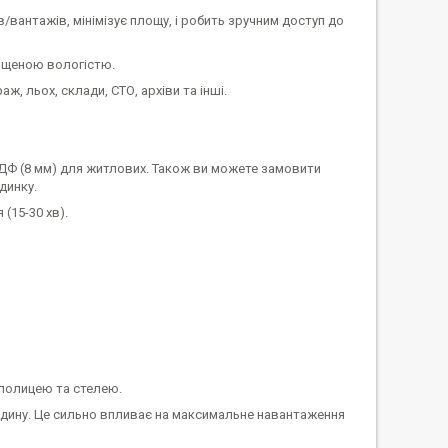
вантажів, мінімізує площу, і робить зручним доступ до
вищеною вологістю.
ж, льох, склади, СТО, архіви та інші.
ДФ (8 мм) для житлових. Також ви можете замовити
динку.
(15-30 хв).
 полицею та стелею.
редину. Це сильно впливає на максимальне навантаження