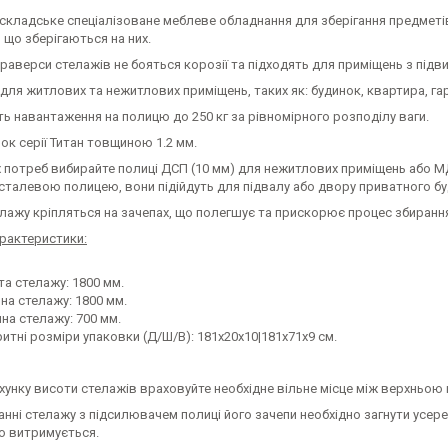
складське спеціалізоване меблеве обладнання для зберігання предметів/
 що зберігаються на них.
траверси стелажів не бояться корозії та підходять для приміщень з під
для житлових та нежитлових приміщень, таких як: будинок, квартира, гара
 навантаження на полицю до 250 кг за рівномірного розподілу ваги.
ок серії Титан товщиною 1.2 мм.
 потреб вибирайте полиці ДСП (10 мм) для нежитлових приміщень або М
 сталевою полицею, вони підійдуть для підвалу або двору приватного бу
лажу кріпляться на зачепах, що полегшує та прискорює процес збирання 
арактеристики:
та стелажу: 1800 мм.
на стелажу: 1800 мм.
на стелажу: 700 мм.
итні розміри упаковки (Д/Ш/В): 181х20х10|181х71х9 см.
хунку висоти стелажів враховуйте необхідне вільне місце між верхньою
анні стелажу з підсилювачем полиці його зачепи необхідно загнути усе
о витримується.