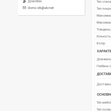
ДомоВик
Тип стел
domo-vik@ukr.net
Тип покр
Максимал
Максимал
Товщина 
Кількість
Колір
ХАРАКТЕ
Довжина 
Глибина с
ДОСТАВ
Доставк
ОСНОВН
Тип мебл
Тип полиц