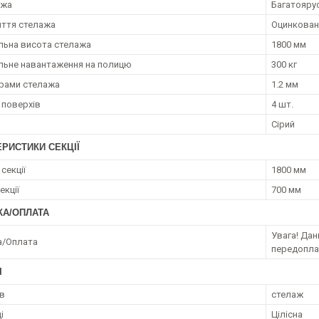
ажа
Багатояру
иття стелажа
Оцинкован
ьна висота стелажа
1800 мм
ьне навантаження на полицю
300 кг
рами стелажа
1.2 мм
 поверхів
4 шт.
Сірий
РИСТИКИ СЕКЦІЇ
секції
1800 мм
екції
700 мм
КА/ОПЛАТА
Увага! Да
а/Оплата
передопл
І
ів
стелаж
і
Цілісна