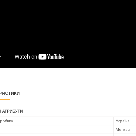
РИСТИКИ
І АТРИБУТИ
иробник
Україна
к
Меткас