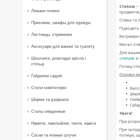
Стелаж
— 
Лежаки пляжні
предметів,
Стійки та 
Прихожие, шкафы для одежды
Підходить 
Лестницы, стремянки
Витримують
Метал стій
Аксесуари для ванної та туалету
Для ваших
Шезлонги, розкладні крісла і
стелажі
зі
стільці
Полиці сте
Основні х
Гойдалки садові
Столи комп'ютерні
Висо
Шири
Ширми та дзеркала
Глиби
Габар
Столы обеденные
Увага!
При розра
Намети, павільйони, тенти, навіси
При склад
Сосни та ялинки штучні
полицю, щ