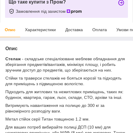
Що таке купити з Пром?
Замовлення під захистом
Опис
Характеристики
Доставка
Оплата
Умови п
Опис
Стелаж
- складське спеціалізоване меблеве обладнання для
зберігання предметів/вантажів, мінімізує площу, і робить
зручним доступ до предметів, що зберігаються на них.
Стійки та траверси стелажів не бояться корозії та підходять
для приміщень з підвищеною вологістю.
Підходить для житлових та нежитлових приміщень, таких як:
будинок, квартира, гараж, льох, склади, СТО, архіви та інші.
Витримують навантаження на полицю до 300 кг за
рівномірного розподілу ваги.
Метал стійок серії Титан товщиною 1.2 мм.
Для ваших потреб вибирайте полиці ДСП (10 мм) для
нежитлових приміщень або МДФ (8 мм) для житлових. Також