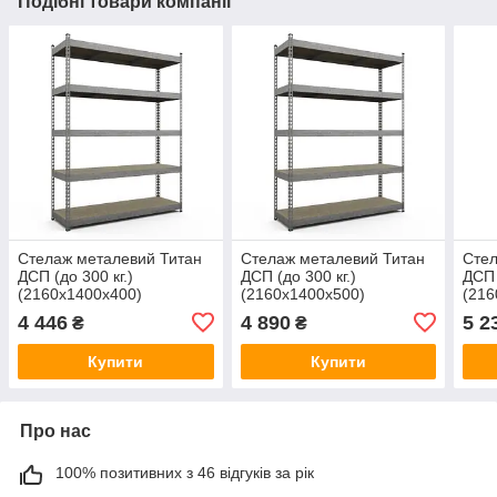
Подібні товари компанії
Стелаж металевий Титан
Стелаж металевий Титан
Стел
ДСП (до 300 кг.)
ДСП (до 300 кг.)
ДСП 
(2160х1400х400)
(2160х1400х500)
(216
оцинкований
оцинкований
оци
4 446
4 890
5 2
₴
₴
Купити
Купити
Про нас
100% позитивних з 46 відгуків за рік