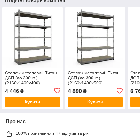
Подібні товари компанії
Стелаж металевий Титан
Стелаж металевий Титан
Стел
ДСП (до 300 кг.)
ДСП (до 300 кг.)
ДСП 
(2160х1400х400)
(2160х1400х500)
(216
оцинкований
оцинкований
оци
4 446
4 890
6 7
₴
₴
Купити
Купити
Про нас
100% позитивних з 47 відгуків за рік