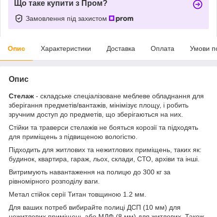
Що таке купити з Пром?
Замовлення під захистом
Опис
Характеристики
Доставка
Оплата
Умови п
Опис
Стелаж
- складське спеціалізоване меблеве обладнання для
зберігання предметів/вантажів, мінімізує площу, і робить
зручним доступ до предметів, що зберігаються на них.
Стійки та траверси стелажів не бояться корозії та підходять
для приміщень з підвищеною вологістю.
Підходить для житлових та нежитлових приміщень, таких як:
будинок, квартира, гараж, льох, склади, СТО, архіви та інші.
Витримують навантаження на полицю до 300 кг за
рівномірного розподілу ваги.
Метал стійок серії Титан товщиною 1.2 мм.
Для ваших потреб вибирайте полиці ДСП (10 мм) для
нежитлових приміщень або МДФ (8 мм) для житлових. Також