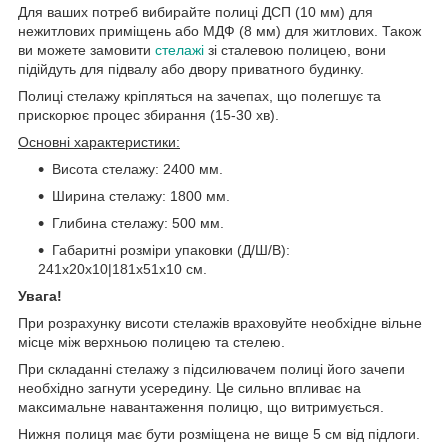
Для ваших потреб вибирайте полиці ДСП (10 мм) для
нежитлових приміщень або МДФ (8 мм) для житлових. Також
ви можете замовити
стелажі
зі сталевою полицею, вони
підійдуть для підвалу або двору приватного будинку.
Полиці стелажу кріпляться на зачепах, що полегшує та
прискорює процес збирання (15-30 хв).
Основні характеристики:
Висота стелажу: 2400 мм.
Ширина стелажу: 1800 мм.
Глибина стелажу: 500 мм.
Габаритні розміри упаковки (Д/Ш/В):
241х20х10|181х51х10 см.
Увага!
При розрахунку висоти стелажів враховуйте необхідне вільне
місце між верхньою полицею та стелею.
При складанні стелажу з підсилювачем полиці його зачепи
необхідно загнути усередину. Це сильно впливає на
максимальне навантаження полицю, що витримується.
Нижня полиця має бути розміщена не вище 5 см від підлоги.