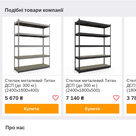
Подібні товари компанії
Стелаж металевий Титан
Стелаж металевий Титан
Стел
ДСП (до 300 кг.)
ДСП (до 300 кг.)
ДСП 
(2400х1800х400)
(2400х1800х500)
(180
оцинкований
пофарбований
оци
5 670
7 140
3 7
₴
₴
Купити
Купити
Про нас