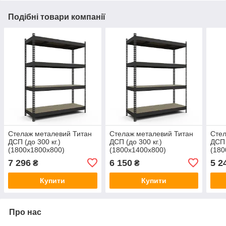
Подібні товари компанії
Стелаж металевий Титан
Стелаж металевий Титан
Стел
ДСП (до 300 кг.)
ДСП (до 300 кг.)
ДСП 
(1800х1800х800)
(1800х1400х800)
(180
пофарбований
пофарбований
поф
7 296
6 150
5 2
₴
₴
Купити
Купити
Про нас