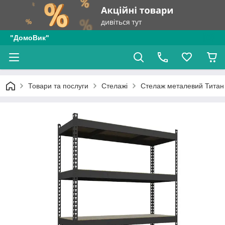
"ДомоВик"
Товари та послуги
Стелажі
Стелаж металевий Титан 