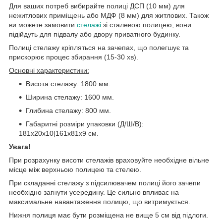
Для ваших потреб вибирайте полиці ДСП (10 мм) для
нежитлових приміщень або МДФ (8 мм) для житлових. Також
ви можете замовити
стелажі
зі сталевою полицею, вони
підійдуть для підвалу або двору приватного будинку.
Полиці стелажу кріпляться на зачепах, що полегшує та
прискорює процес збирання (15-30 хв).
Основні характеристики:
Висота стелажу: 1800 мм.
Ширина стелажу: 1600 мм.
Глибина стелажу: 800 мм.
Габаритні розміри упаковки (Д/Ш/В):
181х20х10|161х81х9 см.
Увага!
При розрахунку висоти стелажів враховуйте необхідне вільне
місце між верхньою полицею та стелею.
При складанні стелажу з підсилювачем полиці його зачепи
необхідно загнути усередину. Це сильно впливає на
максимальне навантаження полицю, що витримується.
Нижня полиця має бути розміщена не вище 5 см від підлоги.