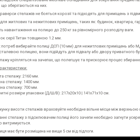
 що зберігаються на них.
траверси стелажів не бояться корозії та підходять для приміщень з під
для житлових та нежитлових приміщень, таких як: будинок, квартира, гара
 навантаження на полицю до 250 кг за рівномірного розподілу ваги.
ок серії Титан товщиною 1.2 мм.
 потреб вибирайте полиці ДСП (10 мм) для нежитлових приміщень або М
 сталевою полицею, вони підійдуть для підвалу або двору приватного бу
лажу кріпляться на зачепах, що полегшує та прискорює процес збирання 
арактеристики:
та стелажу: 2160 мм.
на стелажу: 1400 мм.
на стелажу: 700 мм.
итні розміри упаковки (Д/Ш/В): 217х20х10 | 141х71х10 см.
хунку висоти стелажів враховуйте необхідне вільне місце між верхньою
анні стелажу з підсилювачем полиці його зачепи необхідно загнути усе
о витримується.
ця має бути розміщена не вище 5 см від підлоги.