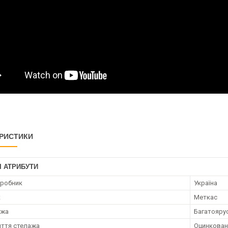
РИСТИКИ
І АТРИБУТИ
иробник
Україна
к
Меткас
ажа
Багатояру
иття стелажа
Оцинкован