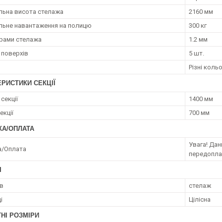
ьна висота стелажа
2160 мм
ьне навантаження на полицю
300 кг
рами стелажа
1.2 мм
 поверхів
5 шт.
Різні коль
РИСТИКИ СЕКЦІЇ
секції
1400 мм
екції
700 мм
КА/ОПЛАТА
Увага! Да
а/Оплата
передопл
І
ів
стелаж
і
Цілісна
НІ РОЗМІРИ