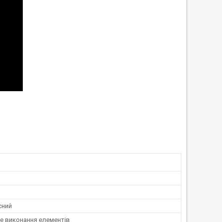
сний
е виконання елементів