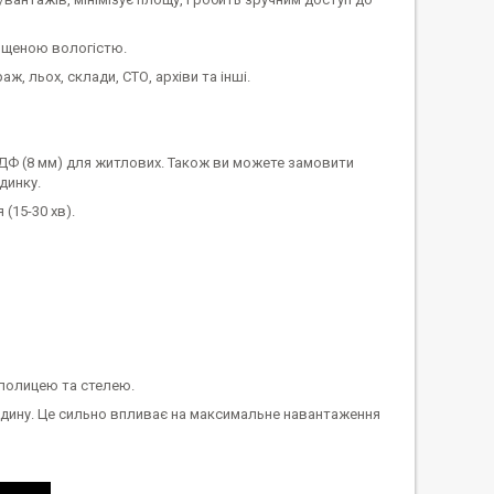
вищеною вологістю.
ж, льох, склади, СТО, архіви та інші.
ДФ (8 мм) для житлових. Також ви можете замовити
динку.
(15-30 хв).
 полицею та стелею.
редину. Це сильно впливає на максимальне навантаження