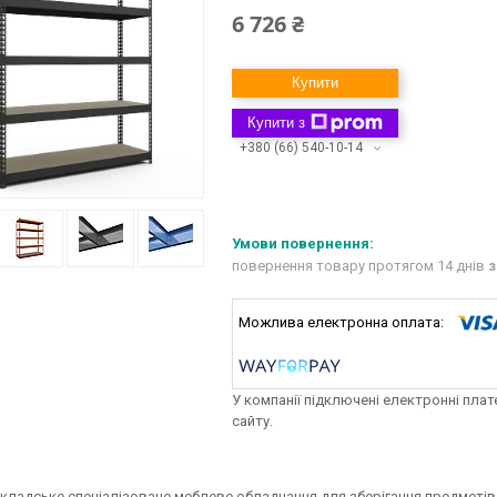
6 726 ₴
Купити
Купити з
+380 (66) 540-10-14
повернення товару протягом 14 днів
з
У компанії підключені електронні пла
сайту.
складське спеціалізоване меблеве обладнання для зберігання предметів/