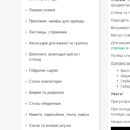
предметів,
Лежаки пляжні
Стійки та 
Підходить 
Прихожие, шкафы для одежды
Витримують
Лестницы, стремянки
Метал стій
Для ваших
Аксесуари для ванної та туалету
стелажі
зі
Шезлонги, розкладні крісла і
Полиці сте
стільці
Основні х
Гойдалки садові
Висо
Шири
Глиби
Столи комп'ютерні
Габар
Ширми та дзеркала
Увага!
При розра
Столы обеденные
При склад
полицю, щ
Намети, павільйони, тенти, навіси
Нижня поли
Сосни та ялинки штучні