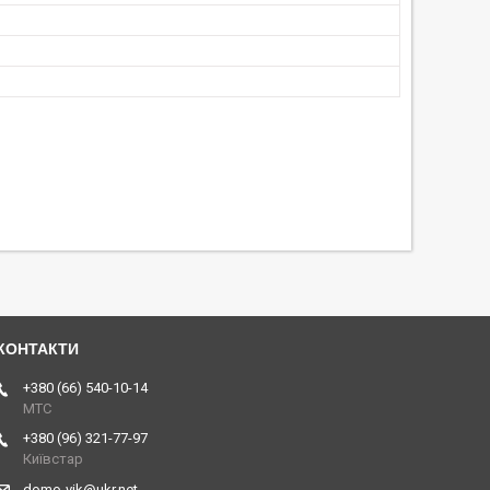
+380 (66) 540-10-14
МТС
+380 (96) 321-77-97
Київстар
domo-vik@ukr.net