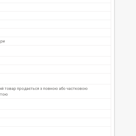
ори
ний товар продається з повною або частковою
атою