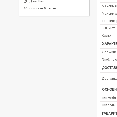
ДомоВик
Максимал
domo-vik@ukr.net
Максимал
Товщина 
Кількість
Колір
ХАРАКТЕ
Довжина 
Глибина с
ДОСТАВ
Доставк
ОСНОВН
Тип мебл
Тип полиц
ГАБАРИТ