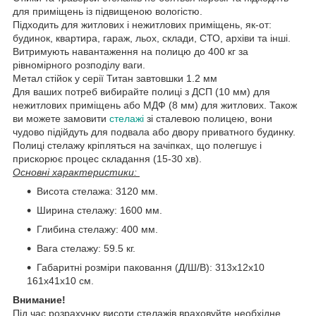
для приміщень із підвищеною вологістю.
Підходить для житлових і нежитлових приміщень, як-от:
будинок, квартира, гараж, льох, склади, СТО, архіви та інші.
Витримують навантаження на полицю до 400 кг за
рівномірного розподілу ваги.
Метал стійок у серії Титан завтовшки 1.2 мм
Для ваших потреб вибирайте полиці з ДСП (10 мм) для
нежитлових приміщень або МДФ (8 мм) для житлових. Також
ви можете замовити
стелажі
зі сталевою полицею, вони
чудово підійдуть для подвала або двору приватного будинку.
Полиці стелажу кріпляться на зачіпках, що полегшує і
прискорює процес складання (15-30 хв).
Основні характеристики:
Висота стелажа: 3120 мм.
Ширина стелажу: 1600 мм.
Глибина стелажу: 400 мм.
Вага стелажу: 59.5 кг.
Габаритні розміри паковання (Д/Ш/В): 313х12х10
161х41х10 см.
Внимание!
Під час розрахунку висоти стелажів враховуйте необхідне