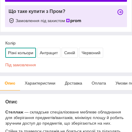
Що таке купити з Пром?
Замовлення під захистом
Колір
Різні кольори
Антрацит
Синій
Червоний
Під замовлення
Опис
Характеристики
Доставка
Оплата
Умови п
Опис
Стеллаж
— складське спеціалізоване меблеве обладнання
для зберігання предметів/вантажів, мінімізує площу й робить
зручним доступ до предметів, що зберігаються на них.
Стійки та траверси стелажів не бояться корозії та підходять