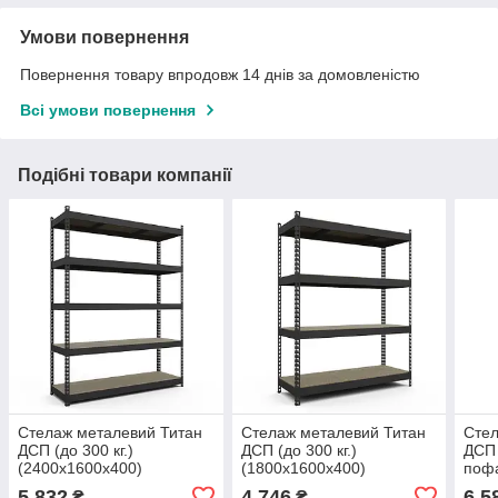
Умови повернення
Повернення товару впродовж 14 днів за домовленістю
Всі умови повернення
Подібні товари компанії
Стелаж металевий Титан
Стелаж металевий Титан
Стел
ДСП (до 300 кг.)
ДСП (до 300 кг.)
ДСП 
(2400х1600х400)
(1800х1600х400)
поф
пофарбований
пофарбований
5 832
4 746
6 5
₴
₴