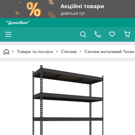
"ДомоВик"
Товари та послуги
Стелажі
Стелаж металевий Титан