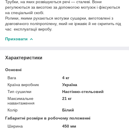
Трубки, на яких розвішуються речі — сталеві. Вони
регулюються за висотою за допомогою мотузок і фіксуються
на спеціальній скобі.
Ролики, якими рухаються мотузки сушарки, виготовлені з
довговічного поліпропілену, який не іржавіє й не скрипить під
час експлуатації виробу.
Приховати
Характеристики
Основні
Вага
4 кг
Країна виробник
Україна
Тип сушилки
Настінно-стельовий
Максимальне
21 кг
навантаження
Колір
Білий
Габаритні розміри в робочому положенні
Ширина
450 мм