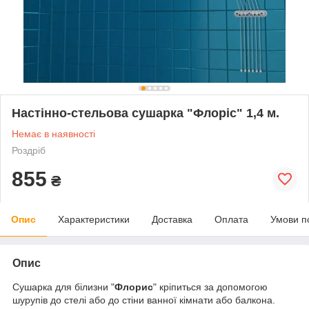
Настінно-стельова сушарка "Флоріс" 1,4 м.
Немає в наявності
Роздріб
855
₴
Опис
Характеристики
Доставка
Оплата
Умови п
Опис
Сушарка для білизни "
Флорис
" кріпиться за допомогою
шурупів до стелі або до стіни ванної кімнати або балкона.