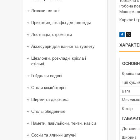
Товщина ст
Робоча пов
Лежаки пляжні
Максималь
Каркас і 
Прихожие, шкафы для одежды
Лестницы, стремянки
ХАРАКТЕ
Аксесуари для ванної та туалету
Шезлонги, розкладні крісла і
ОСНОВН
стільці
Країна в
Гойдалки садові
Тип суши
Столи комп'ютерні
Вага
Ширми та дзеркала
Максима
Колір
Столы обеденные
ГАБАРИ
Намети, павільйони, тенти, навіси
Довжина
Сосни та ялинки штучні
Ширина