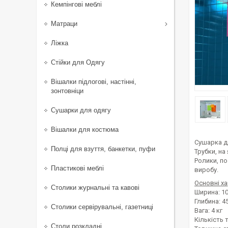
Кемпінгові меблі
Матраци
Ліжка
Стійки для Одягу
Вішалки підлогові, настінні,
зонтовніци
Сушарки для одягу
Вішалки для костюма
Сушарка дл
Полці для взуття, банкетки, пуфи
Трубки, на
Ролики, по
Пластикові меблі
виробу.
Основні х
Столики журнальні та кавові
Ширина: 1
Глибина: 4
Столики сервірувальні, газетниці
Вага: 4 кг
Кількість 
Столи розкладні