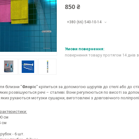
850 ₴
+380 (66) 540-10-14
повернення товару протягом 14 днів
з
я білизни "
Флоріс
" кріпиться за допомогою шурупів до стелі або до сті
 яких розвішуються речі – сталеві. Вони регулюються по висоті за допом
 яких рухаються мотузки сушарки, виготовлені з довговічного поліпропіле
арактеристики:
00 см
5 см
трубок - 6 шт.