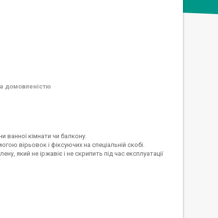
а домовленістю
ни ванної кімнати чи балкону.
огою вірьовок і фіксуючих на спеціальній скобі.
ну, який не іржавіє і не скрипить під час експлуатації