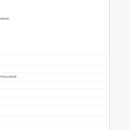
ення.
стельовий