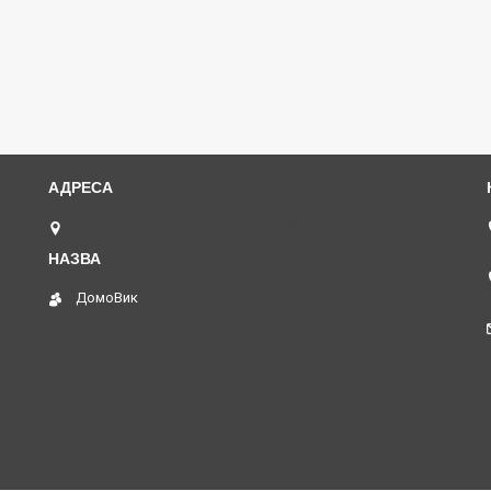
вул. Олени Стасової 22, Харків, Україна
ДомоВик