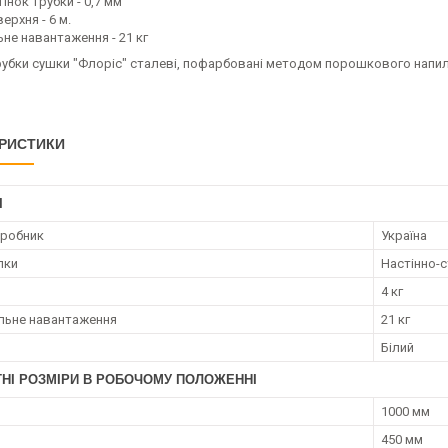
інок трубки - 0,7 мм
ерхня - 6 м.
не навантаження - 21 кг
трубки сушки "Флоріс" сталеві, пофарбовані методом порошкового напил
РИСТИКИ
І
иробник
Україна
лки
Настінно-
4 кг
льне навантаження
21 кг
Білий
ТНІ РОЗМІРИ В РОБОЧОМУ ПОЛОЖЕННІ
1000 мм
450 мм