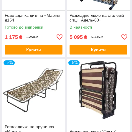
Розкладачка дитяча «Марія»
Розкладне ліжко на сталевій
д154
сітці «Адель-80»
Готово до відправки
В наявності
1 175
5 095
₴
₴
1 250 ₴
5 395 ₴
Купити
Купити
–5%
–5%
Розкладачка на пружинах
«Марія»
Розкладне ліжко "Ольга"