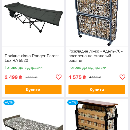
Розкладне ліжко «Адель-70»
Похідне ліжко Ranger Forest
посилена на сталевий
Lux RA 5520
решітці
Готово до відправки
Готово до відправки
2 499
4 575
₴
₴
2 999 ₴
4 995 ₴
Купити
Купити
–8%
–7%