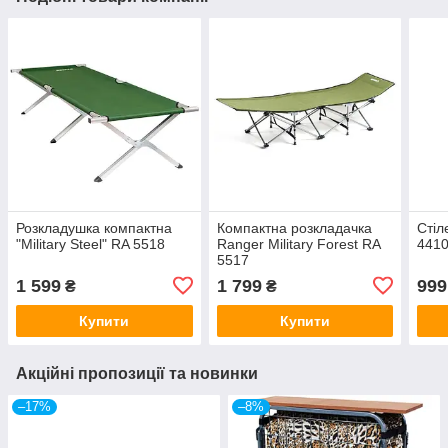
Розкладушка компактна
Компактна розкладачка
Стіл
"Military Steel" RA 5518
Ranger Military Forest RA
441
5517
1 599
1 799
999
₴
₴
Купити
Купити
Акційні пропозиції та новинки
–17%
–8%