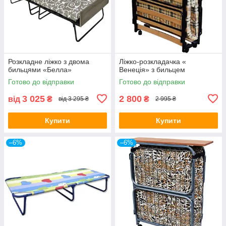
Розкладне ліжко з двома
Ліжко-розкладачка «
бильцями «Белла»
Венеція» з бильцем
Готово до відправки
Готово до відправки
3 025
2 800
від
₴
₴
від 3 295 ₴
2 995 ₴
Купити
Купити
–6%
–6%