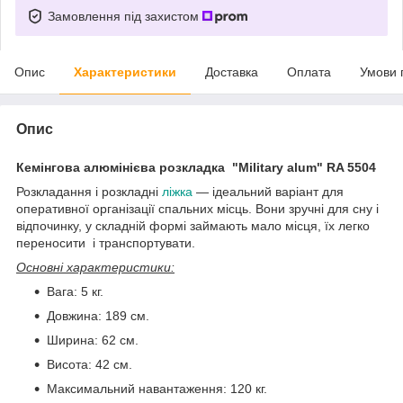
Замовлення під захистом
Опис
Характеристики
Доставка
Оплата
Умови 
Опис
Кемінгова алюмінієва розкладка "Military
alum" RA 5504
Розкладання і розкладні
ліжка
— ідеальний варіант для
оперативної організації спальних місць. Вони зручні для сну і
відпочинку, у складній формі займають мало місця, їх легко
переносити і транспортувати.
Основні характеристики:
Вага: 5 кг.
Довжина: 189 см.
Ширина: 62 см.
Висота: 42 см.
Максимальний навантаження: 120 кг.