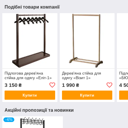
Подібні товари компанії
Підлогова дерев'яна
Дерев'яна стійка для
Підл
стійка для одягу «Еліт-1»
одягу «Візит 1»
«БЮ
3 150
1 990
4 5
₴
₴
Купити
Купити
Акційні пропозиції та новинки
–6%