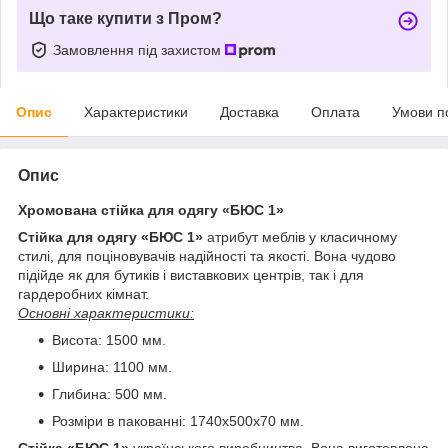
Що таке купити з Пром?
Замовлення під захистом
Опис
Характеристики
Доставка
Оплата
Умови п
Опис
Хромована стійка для одягу «БЮС 1»
Стійка для одягу «БЮС 1»
атрибут меблів у класичному
стилі, для поціновувачів надійності та якості. Вона чудово
підійде як для бутиків і виставкових центрів, так і для
гардеробних кімнат.
Основні характеристики:
Висота: 1500 мм.
Ширина: 1100 мм.
Глибина: 500 мм.
Розміри в пакованні: 1740x500x70 мм.
Стійка «БЮС 1»
українського виробництва. Вона виготовлена