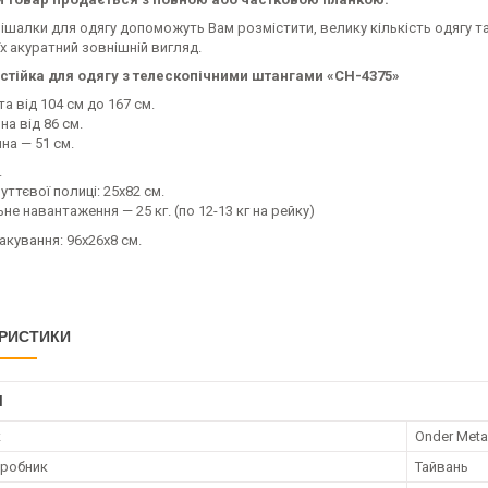
вішалки для одягу допоможуть Вам розмістити, велику кількість одягу т
х акуратний зовнішній вигляд.
стійка для одягу з телескопічними штангами «СН-4375»
а від 104 см до 167 см.
а від 86 см.
на — 51 см.
.
уттєвої полиці: 25х82 см.
е навантаження — 25 кг. (по 12-13 кг на рейку)
акування: 96х26х8 см.
РИСТИКИ
І
к
Onder Meta
иробник
Тайвань