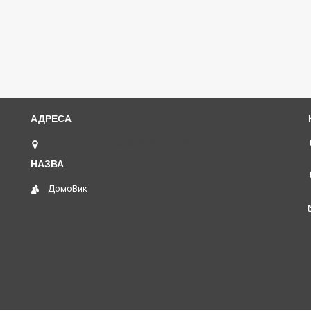
вул. Олени Стасової 22, Харків, Україна
ДомоВик