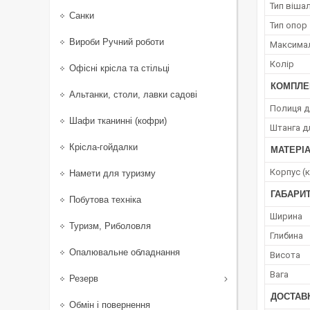
Тип віша
Санки
Тип опор
Вироби Ручний роботи
Максимал
Колір
Офісні крісла та стільці
КОМПЛЕ
Альтанки, столи, лавки садові
Полиця д
Шафи тканинні (кофри)
Штанга д
Крісла-гойдалки
МАТЕРІ
Корпус (
Намети для туризму
ГАБАРИТ
Побутова техніка
Ширина
Туризм, Риболовля
Глибина
Опалювальне обладнання
Висота
Вага
Резерв
ДОСТАВ
Обмін і повернення