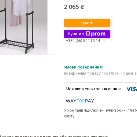
2 065 ₴
Купити
Купити з
+380 (66) 540-10-14
повернення товару протягом 14 днів
з
У компанії підключені електронні пла
сайту.
й товар продається з повною або частковою планкою.