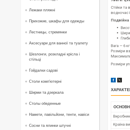
Стійки та 
Лежаки пляжні
водночас ї
Подвійна 
Прихожие, шкафы для одежды
Висот
Лестницы, стремянки
Ширин
Глиби
Аксесуари для ванної та туалету
Вага — 6 кг
Розміри вз
Шезлонги, розкладні крісла і
Максимальн
стільці
Розміри уп
Гойдалки садові
Столи комп'ютерні
ХАРАКТЕ
Ширми та дзеркала
Столы обеденные
ОСНОВН
Намети, павільйони, тенти, навіси
Виробни
Країна в
Сосни та ялинки штучні