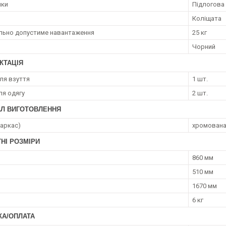
лки
Підлогова
Коліщата
ьно допустиме навантаження
25 кг
Чорний
КТАЦІЯ
ля взуття
1 шт.
ля одягу
2 шт.
АЛ ВИГОТОВЛЕННЯ
каркас)
хромована
НІ РОЗМІРИ
860 мм
510 мм
1670 мм
6 кг
КА/ОПЛАТА